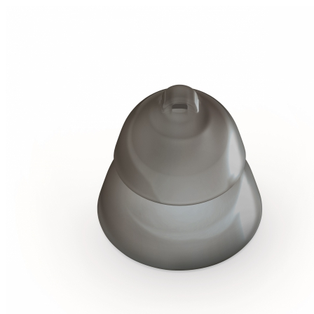
Zoeken
Snel zoeken
Signia hoortoestellen
Signia Pure BCT IX
Signia Silk IX
Widex Allu
Hoortoestelbatterijen
Widex filters
Filters
Domes
Onderhoudsartikele
Signia Active Mini IX - Oplaadbaar
De Signia Active Mini IX is het nieuwste hoortoestel van Signia.
Bekijk