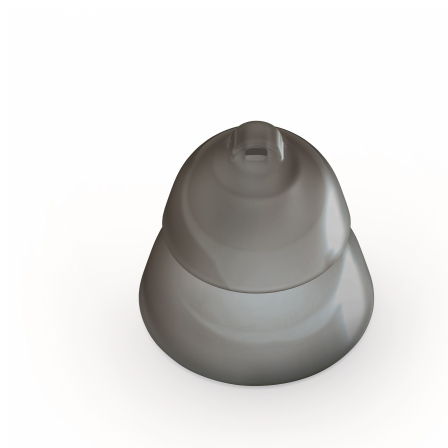
Zoeken
Snel zoeken
Signia hoortoestellen
Signia Pure BCT IX
Signia Silk IX
Widex Allu
Hoortoestelbatterijen
Widex filters
Filters
Domes
Onderhoudsartikele
Signia Active Mini IX - Oplaadbaar
De Signia Active Mini IX is het nieuwste hoortoestel van Signia.
Bekijk