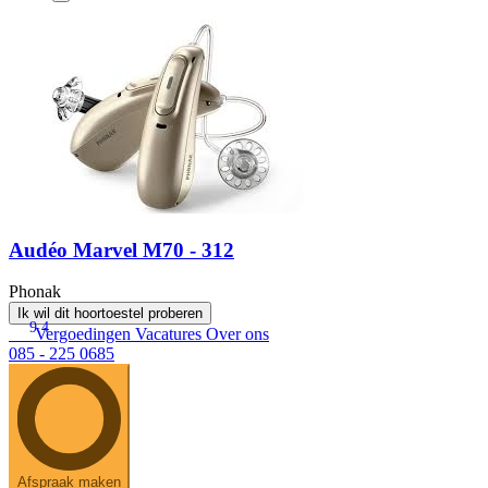
Audéo Marvel M70 - 312
Phonak
Ik wil dit hoortoestel proberen
9.4
Vergoedingen
Vacatures
Over ons
085 - 225 0685
Afspraak maken