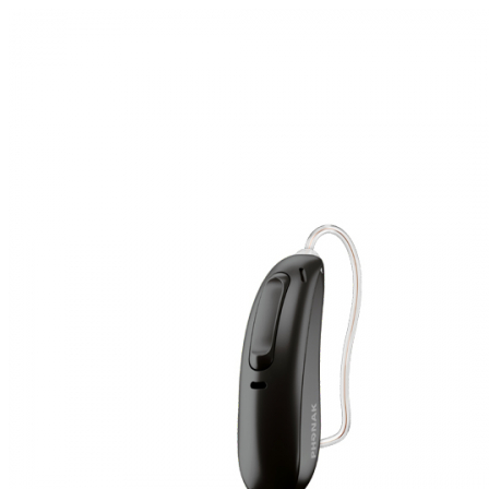
Zoeken
Snel zoeken
Signia hoortoestellen
Signia Pure BCT IX
Signia Silk IX
Widex
Allure AI
Audio Service R LI 7
Hoortoestelbatterijen
Widex filters
Filters
Domes
Onderhoudsartikelen
Signia Active Mini IX - Oplaadbaar
De Signia Active Mini IX is het nieuwste hoortoestel van Signia.
Bekijk