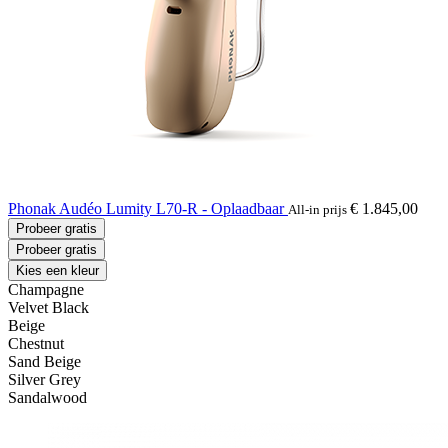
Phonak Audéo Lumity L70-R - Oplaadbaar
€ 1.845,00
All-in prijs
Probeer gratis
Probeer gratis
Kies een kleur
Champagne
Velvet Black
Beige
Chestnut
Sand Beige
Silver Grey
Sandalwood