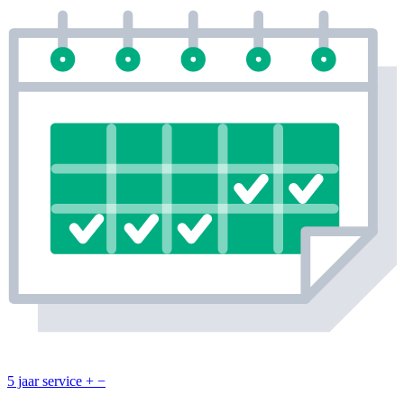
5 jaar service
+
−