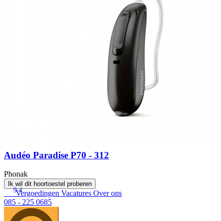
Audéo Paradise P70 - 312
Phonak
Ik wil dit hoortoestel proberen
9.4
Vergoedingen
Vacatures
Over ons
085 - 225 0685