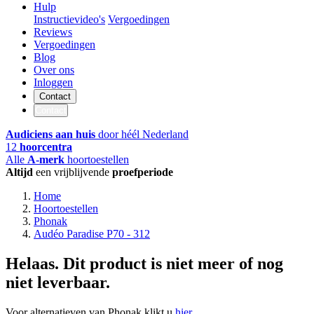
Hulp
Instructievideo's
Vergoedingen
Reviews
Vergoedingen
Blog
Over ons
Inloggen
Contact
Contact
Audiciens aan huis
door héél Nederland
12
hoorcentra
Alle
A-merk
hoortoestellen
Altijd
een vrijblijvende
proefperiode
Home
Hoortoestellen
Phonak
Audéo Paradise P70 - 312
Helaas. Dit product is niet meer of nog
niet leverbaar.
Voor alternatieven van Phonak klikt u
hier
.