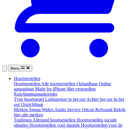
Menu
Hoortoestellen
Hoortoestellen
Alle hoortoestellen
Oplaadbaar
Online
aanpasbaar
Made for iPhone
Met vergoeding
Ruis/tinnitusmaskeerder
Type hoortoestel
Luidspreker in het oor
Achter het oor
In het
oor
Onzichtbaar
Merken
Signia
Widex
Audio Service
Oticon
ReSound
Bekijk
hier alle merken
Toplijsten
Allround hoortoestellen
Hoortoestellen sociale
situaties
Hoortoestellen voor muziek
Hoortoestellen voor de