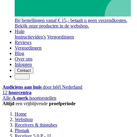
Bij bestellingen vanaf € 15,- betaalt u geen verzendkosten.
Bekijk onze producten in de webshop.
Hulp
Instructievideo's
Vergoedingen
Reviews
Vergoedingen
Blog
Over ons
Inloggen
Contact
Contact
Audiciens aan huis
door héél Nederland
12
hoorcentra
Alle
A-merk
hoortoestellen
Altijd
een vrijblijvende
proefperiode
Home
Webshop
Receivers & thintubes
Phonak
Receiver 5.0 P - 1L