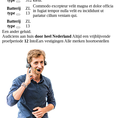
type
312
kleur.
Commodo excepteur velit magna et dolor officia
Batterij
ZL
in fugiat tempor nulla velit eu incididunt ut
type
13
pariatur cillum veniam qui.
Batterij
ZL
type
13
Een ander geluid
.
Audiciens aan huis
door heel Nederland
Altijd een vrijblijvende
proefperiode
12
IntoEars vestigingen
Alle merken hoortoestellen