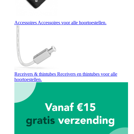
Accessoires
Accessoires voor alle hoortoestellen.
Receivers & thintubes
Receivers en thintubes voor alle
hoortoestellen.