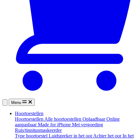
Menu
Hoortoestellen
Hoortoestellen
Alle hoortoestellen
Oplaadbaar
Online
aanpasbaar
Made for iPhone
Met vergoeding
Ruis/tinnitusmaskeerder
Type hoortoestel
Luidspreker in het oor
Achter het oor
In het