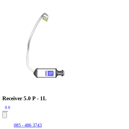
Zoeken
Snel zoeken
Signia hoortoestellen
Signia Pure BCT IX
Signia Silk IX
Widex
Allure AI
Audio Service R LI 7
Hoortoestelbatterijen
Widex filters
Filters
Domes
Onderhoudsartikelen
Signia Active Mini IX - Oplaadbaar
De Signia Active Mini IX is het nieuwste hoortoestel van Signia.
Bekijk
Receiver 5.0 P - 1L
0.0
085 - 486 3743