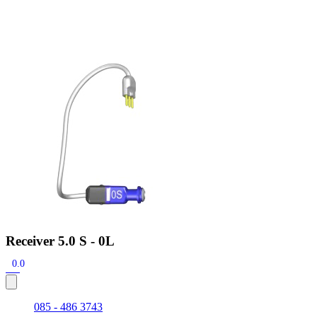
Zoeken
Snel zoeken
Signia hoortoestellen
Signia Pure BCT IX
Signia Silk IX
Widex Allu
Hoortoestelbatterijen
Widex filters
Filters
Domes
Onderhoudsartikele
Signia Active Mini IX - Oplaadbaar
De Signia Active Mini IX is het nieuwste hoortoestel van Signia.
Bekijk
Receiver 5.0 S - 0L
0.0
085 - 486 3743