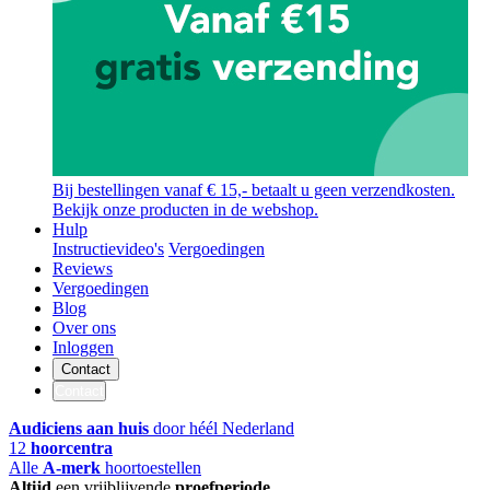
Bij bestellingen vanaf € 15,- betaalt u geen verzendkosten.
Bekijk onze producten in de webshop.
Hulp
Instructievideo's
Vergoedingen
Reviews
Vergoedingen
Blog
Over ons
Inloggen
Contact
Contact
Audiciens aan huis
door héél Nederland
12
hoorcentra
Alle
A-merk
hoortoestellen
Altijd
een vrijblijvende
proefperiode