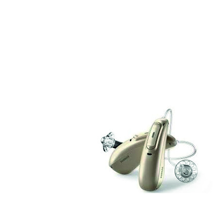
Zoeken
Snel zoeken
Signia hoortoestellen
Signia Pure BCT IX
Signia Silk IX
Widex
Allure AI
Audio Service R LI 7
Hoortoestelbatterijen
Widex filters
Filters
Domes
Onderhoudsartikelen
Signia Active Mini IX - Oplaadbaar
De Signia Active Mini IX is het nieuwste hoortoestel van Signia.
Bekijk