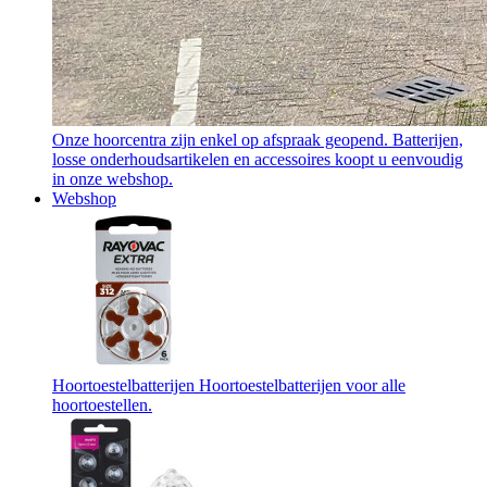
Onze hoorcentra zijn enkel op afspraak geopend. Batterijen,
losse onderhoudsartikelen en accessoires koopt u eenvoudig
in onze webshop.
Webshop
Hoortoestelbatterijen
Hoortoestelbatterijen voor alle
hoortoestellen.