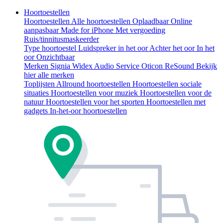
Hoortoestellen
Hoortoestellen
Alle hoortoestellen
Oplaadbaar
Online
aanpasbaar
Made for iPhone
Met vergoeding
Ruis/tinnitusmaskeerder
Type hoortoestel
Luidspreker in het oor
Achter het oor
In het
oor
Onzichtbaar
Merken
Signia
Widex
Audio Service
Oticon
ReSound
Bekijk
hier alle merken
Toplijsten
Allround hoortoestellen
Hoortoestellen sociale
situaties
Hoortoestellen voor muziek
Hoortoestellen voor de
natuur
Hoortoestellen voor het sporten
Hoortoestellen met
gadgets
In-het-oor hoortoestellen