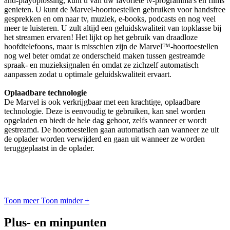
and-playoplossing, kunt u van uw favoriete tv-programma's en films
genieten. U kunt de Marvel-hoortoestellen gebruiken voor handsfree
gesprekken en om naar tv, muziek, e-books, podcasts en nog veel
meer te luisteren. U zult altijd een geluidskwaliteit van topklasse bij
het streamen ervaren! Het lijkt op het gebruik van draadloze
hoofdtelefoons, maar is misschien zijn de Marvel™-hoortoestellen
nog wel beter omdat ze onderscheid maken tussen gestreamde
spraak- en muzieksignalen én omdat ze zichzelf automatisch
aanpassen zodat u optimale geluidskwaliteit ervaart.
Oplaadbare technologie
De Marvel is ook verkrijgbaar met een krachtige, oplaadbare
technologie. Deze is eenvoudig te gebruiken, kan snel worden
opgeladen en biedt de hele dag gehoor, zelfs wanneer er wordt
gestreamd. De hoortoestellen gaan automatisch aan wanneer ze uit
de oplader worden verwijderd en gaan uit wanneer ze worden
teruggeplaatst in de oplader.
Toon meer
Toon minder
+
Plus- en minpunten