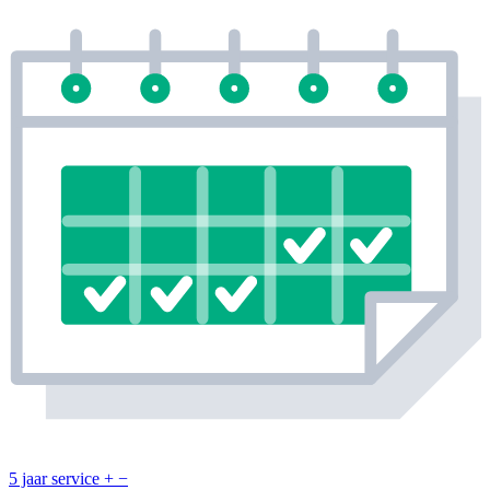
5 jaar service
+
−