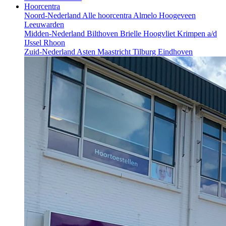
Hoorcentra
Noord-Nederland
Alle hoorcentra
Almelo
Hoogeveen
Leeuwarden
Midden-Nederland
Bilthoven
Brielle
Hoogvliet
Krimpen a/d
IJssel
Rhoon
Zuid-Nederland
Asten
Maastricht
Tilburg
Eindhoven