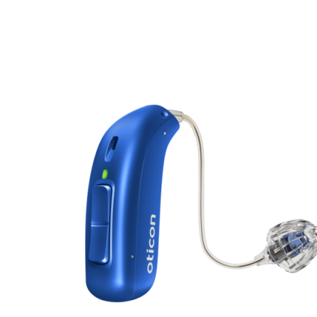
Zoeken
Snel zoeken
Signia hoortoestellen
Signia Pure BCT IX
Signia Silk IX
Widex
Allure AI
Audio Service R LI 7
Hoortoestelbatterijen
Widex filters
Filters
Domes
Onderhoudsartikelen
Signia Active Mini IX - Oplaadbaar
De Signia Active Mini IX is het nieuwste hoortoestel van Signia.
Bekijk