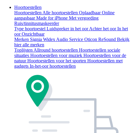
Hoortoestellen
Hoortoestellen
Alle hoortoestellen
Oplaadbaar
Online
aanpasbaar
Made for iPhone
Met vergoeding
Ruis/tinnitusmaskeerder
Type hoortoestel
Luidspreker in het oor
Achter het oor
In het
oor
Onzichtbaar
Merken
Signia
Widex
Audio Service
Oticon
ReSound
Bekijk
hier alle merken
Toplijsten
Allround hoortoestellen
Hoortoestellen sociale
situaties
Hoortoestellen voor muziek
Hoortoestellen voor de
natuur
Hoortoestellen voor het sporten
Hoortoestellen met
gadgets
In-het-oor hoortoestellen