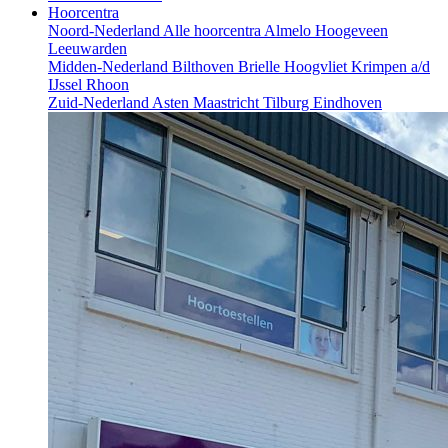
Hoorcentra
Noord-Nederland
Alle hoorcentra
Almelo
Hoogeveen
Leeuwarden
Midden-Nederland
Bilthoven
Brielle
Hoogvliet
Krimpen a/d
IJssel
Rhoon
Zuid-Nederland
Asten
Maastricht
Tilburg
Eindhoven