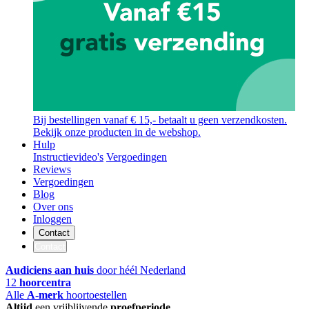
Bij bestellingen vanaf € 15,- betaalt u geen verzendkosten.
Bekijk onze producten in de webshop.
Hulp
Instructievideo's
Vergoedingen
Reviews
Vergoedingen
Blog
Over ons
Inloggen
Contact
Contact
Audiciens aan huis
door héél Nederland
12
hoorcentra
Alle
A-merk
hoortoestellen
Altijd
een vrijblijvende
proefperiode