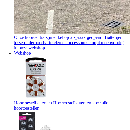
Onze hoorcentra zijn enkel op afspraak geopend. Batterijen,
losse onderhoudsartikelen en accessoires koopt u eenvoudig
in onze webshop.
Webshop
Hoortoestelbatterijen
Hoortoestelbatterijen voor alle
hoortoestellen.