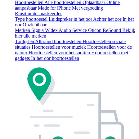
Hoortoestellen
Alle hoortoestellen
Oplaadbaar
Online
aanpasbaar
Made for iPhone
Met vergoeding
Ruis/tinnitusmaskeerder
Type hoortoestel
Luidspreker in het oor
Achter het oor
In het
oor
Onzichtbaar
Merken
Signia
Widex
Audio Service
Oticon
ReSound
Bekijk
hier alle merken
Toplijsten
Allround hoortoestellen
Hoortoestellen sociale
situaties
Hoortoestellen voor muziek
Hoortoestellen voor de
natuur
Hoortoestellen voor het sporten
Hoortoestellen met
gadgets
In-het-oor hoortoestellen