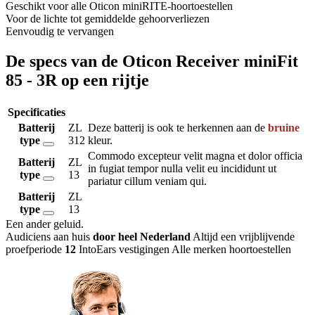
Geschikt voor alle Oticon miniRITE-hoortoestellen
Voor de lichte tot gemiddelde gehoorverliezen
Eenvoudig te vervangen
De specs van de Oticon Receiver miniFit
85 - 3R op een rijtje
Specificaties
Batterij
ZL
Deze batterij is ook te herkennen aan de
bruine
type
312
kleur.
Commodo excepteur velit magna et dolor officia
Batterij
ZL
in fugiat tempor nulla velit eu incididunt ut
type
13
pariatur cillum veniam qui.
Batterij
ZL
type
13
Een ander geluid
.
Audiciens aan huis
door heel Nederland
Altijd een vrijblijvende
proefperiode
12
IntoEars vestigingen
Alle merken hoortoestellen