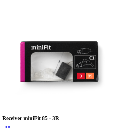
Zoeken
Snel zoeken
Signia hoortoestellen
Signia Pure BCT IX
Signia Silk IX
Widex
Allure AI
Audio Service R LI 7
Hoortoestelbatterijen
Widex filters
Filters
Domes
Onderhoudsartikelen
Signia Active Mini IX - Oplaadbaar
De Signia Active Mini IX is het nieuwste hoortoestel van Signia.
Bekijk
Receiver miniFit 85 - 3R
0.0