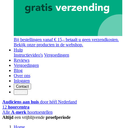
Bij bestellingen vanaf € 15,- betaalt u geen verzendkosten.
Bekijk onze producten in de webshop.
Hulp
Instructievideo's
Vergoedingen
Reviews
Vergoedingen
Blog
Over ons
Inloggen
Contact
Contact
Audiciens aan huis
door héél Nederland
12
hoorcentra
Alle
A-merk
hoortoestellen
Altijd
een vrijblijvende
proefperiode
Home