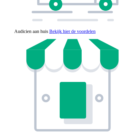
Audicien aan huis
Bekijk hier de voordelen