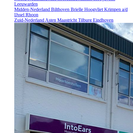
Leeuwarden
Midden-Nederland
Bilthoven
Brielle
Hoogvliet
Krimpen a/d
IJssel
Rhoon
Zuid-Nederland
Asten
Maastricht
Tilburg
Eindhoven