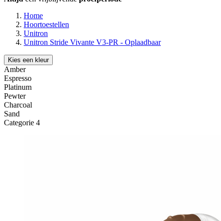
Home
Hoortoestellen
Unitron
Unitron Stride Vivante V3-PR - Oplaadbaar
Kies een kleur
Amber
Espresso
Platinum
Pewter
Charcoal
Sand
Categorie 4