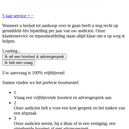
5 jaar service
+
−
Wanneer u besluit tot aankoop over te gaan heeft u nog recht op
gemiddeld één bijstelling per jaar van uw audicien. Onze
klantenservice en reparatieafdeling staan altijd klaar om u op weg te
helpen.
Loading...
Ik wil een hoortest & adviesgesprek
Ik heb een vraag
Uw aanvraag is 100% vrijblijvend
Samen vinden we het perfecte hoortoestel:
1
Vraag een vrijblijvende hoortest en adviesgesprek aan
2
Onze audicien belt u voor een kort gesprek en het maken van
een afspraak
3
Onze audicien neemt, bij u thuis of in een vestiging, een
uitgebreide hoortest af met adviesgesprek