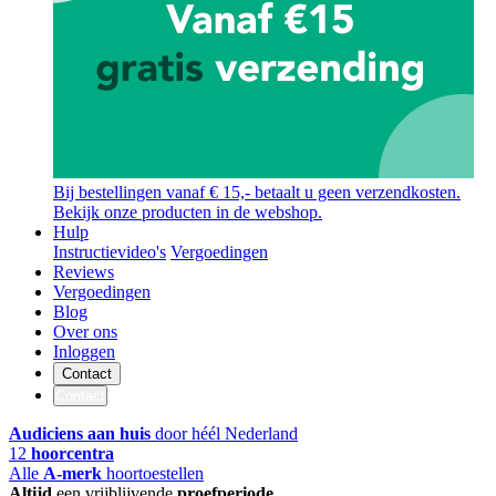
Bij bestellingen vanaf € 15,- betaalt u geen verzendkosten.
Bekijk onze producten in de webshop.
Hulp
Instructievideo's
Vergoedingen
Reviews
Vergoedingen
Blog
Over ons
Inloggen
Contact
Contact
Audiciens aan huis
door héél Nederland
12
hoorcentra
Alle
A-merk
hoortoestellen
Altijd
een vrijblijvende
proefperiode