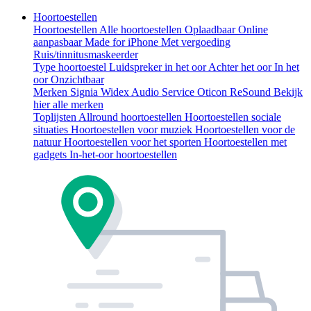
Hoortoestellen
Hoortoestellen
Alle hoortoestellen
Oplaadbaar
Online
aanpasbaar
Made for iPhone
Met vergoeding
Ruis/tinnitusmaskeerder
Type hoortoestel
Luidspreker in het oor
Achter het oor
In het
oor
Onzichtbaar
Merken
Signia
Widex
Audio Service
Oticon
ReSound
Bekijk
hier alle merken
Toplijsten
Allround hoortoestellen
Hoortoestellen sociale
situaties
Hoortoestellen voor muziek
Hoortoestellen voor de
natuur
Hoortoestellen voor het sporten
Hoortoestellen met
gadgets
In-het-oor hoortoestellen