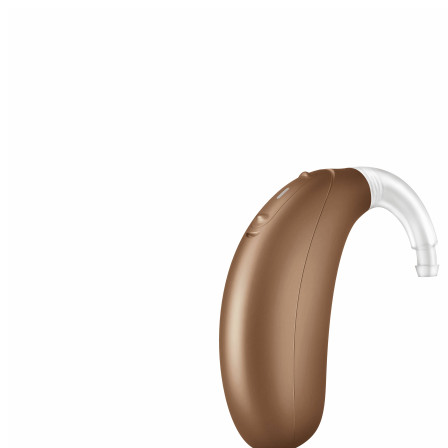
Zoeken
Snel zoeken
Signia hoortoestellen
Signia Pure BCT IX
Signia Silk IX
Widex
Allure AI
Audio Service R LI 7
Hoortoestelbatterijen
Widex filters
Filters
Domes
Onderhoudsartikelen
Signia Active Mini IX - Oplaadbaar
De Signia Active Mini IX is het nieuwste hoortoestel van Signia.
Bekijk