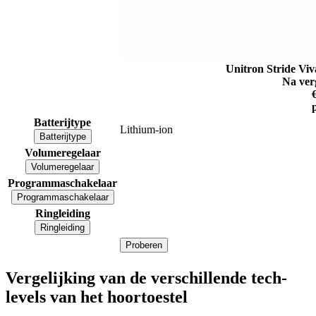
Unitron Stride Vi
Na ver
Batterijtype
Lithium-ion
Batterijtype
Volumeregelaar
Volumeregelaar
Programmaschakelaar
Programmaschakelaar
Ringleiding
Ringleiding
Proberen
Vergelijking van de verschillende tech-
levels van het hoortoestel