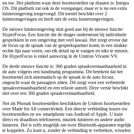
nu toe. Het platform waar deze hoortoestellen op draaien is: Integra
OS. Dit platform zat ook in de voorganger, maar er is nu een extra
luisteromgeving toegevoegd. Dit toestel beschikt over 2
luisteromgevingen en heeft niet de extra luisteromgevingen.
De nieuwe luisteromgeving sluit goed aan bij de nieuwe functie:
HyperFocus. Een functie die de drager ondersteunt bij individuele
gesprekken in een omgeving met veel lawaai. Het zorgt ervoor dat
de focus op de spraak van de gesprekspartner komt; in een strakke
rechte lijn naar voren, om elk detail op te vangen en niks te missen.
De HyperFocus is enkel aanwezig in de Unitron Vivante V9.
De derde nieuwe functie is: 360 graden spraakverstaanbaarheid in
de auto volgens een handmatig programma. Dit betekent dat het
hoortoestel zich automatisch op de spraak in de auto focust,
ongeacht waar de passagiers zitten. Dit zorgt voor een verbeterde
spraakverstaanbaarheid en een relaxte autorit. Deze versie beschikt
niet over een 360 graden spraakverstaanbaarheid.
Net als Phonak hoortoestellen beschikken de Unitron hoortoestellen
over Made for All connectiviteit. Een directe verbinding tussen uw
hoortoestellen en uw smartphone van Android of Apple. U kunt
direct en draadloos telefoneren, muziek luisteren en andere audio
luisteren. Het is zelfs mogelijk om twee Bluetooth-apparaten tegelijk
te koppelen. Zo kunt u, zonder de verbinding te verbreken, wisselen