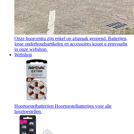
Onze hoorcentra zijn enkel op afspraak geopend. Batterijen,
losse onderhoudsartikelen en accessoires koopt u eenvoudig
in onze webshop.
Webshop
Hoortoestelbatterijen
Hoortoestelbatterijen voor alle
hoortoestellen.