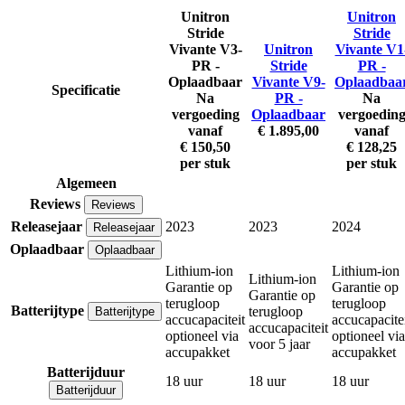
Unitron
Unitron
Stride
Stride
Vivante V3-
Unitron
Vivante V1
PR -
Stride
PR -
Oplaadbaar
Vivante V9-
Oplaadbaa
Specificatie
Na
PR -
Na
vergoeding
Oplaadbaar
vergoedin
vanaf
€ 1.895,00
vanaf
€ 150,50
€ 128,25
per stuk
per stuk
Algemeen
Reviews
Reviews
Releasejaar
2023
2023
2024
Releasejaar
Oplaadbaar
Oplaadbaar
Lithium-ion
Lithium-ion
Lithium-ion
Garantie op
Garantie op
Garantie op
terugloop
terugloop
Batterijtype
terugloop
Batterijtype
accucapaciteit
accucapacite
accucapaciteit
optioneel via
optioneel via
voor 5 jaar
accupakket
accupakket
Batterijduur
18 uur
18 uur
18 uur
Batterijduur