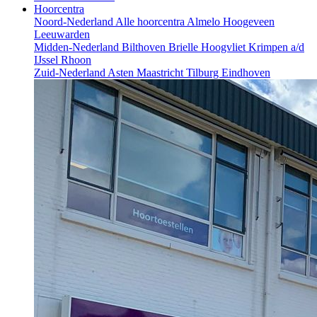
Hoorcentra
Noord-Nederland
Alle hoorcentra
Almelo
Hoogeveen
Leeuwarden
Midden-Nederland
Bilthoven
Brielle
Hoogvliet
Krimpen a/d
IJssel
Rhoon
Zuid-Nederland
Asten
Maastricht
Tilburg
Eindhoven