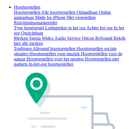
Hoortoestellen
Hoortoestellen
Alle hoortoestellen
Oplaadbaar
Online
aanpasbaar
Made for iPhone
Met vergoeding
Ruis/tinnitusmaskeerder
Type hoortoestel
Luidspreker in het oor
Achter het oor
In het
oor
Onzichtbaar
Merken
Signia
Widex
Audio Service
Oticon
ReSound
Bekijk
hier alle merken
Toplijsten
Allround hoortoestellen
Hoortoestellen sociale
situaties
Hoortoestellen voor muziek
Hoortoestellen voor de
natuur
Hoortoestellen voor het sporten
Hoortoestellen met
gadgets
In-het-oor hoortoestellen