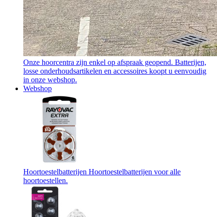
Onze hoorcentra zijn enkel op afspraak geopend. Batterijen,
losse onderhoudsartikelen en accessoires koopt u eenvoudig
in onze webshop.
Webshop
Hoortoestelbatterijen
Hoortoestelbatterijen voor alle
hoortoestellen.