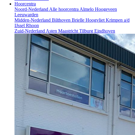
Hoorcentra
Noord-Nederland
Alle hoorcentra
Almelo
Hoogeveen
Leeuwarden
Midden-Nederland
Bilthoven
Brielle
Hoogvliet
Krimpen a/d
IJssel
Rhoon
Zuid-Nederland
Asten
Maastricht
Tilburg
Eindhoven