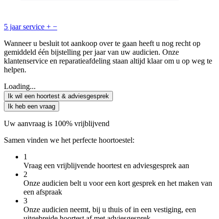
5 jaar service
+
−
Wanneer u besluit tot aankoop over te gaan heeft u nog recht op
gemiddeld één bijstelling per jaar van uw audicien. Onze
klantenservice en reparatieafdeling staan altijd klaar om u op weg te
helpen.
Loading...
Ik wil een hoortest & adviesgesprek
Ik heb een vraag
Uw aanvraag is 100% vrijblijvend
Samen vinden we het perfecte hoortoestel:
1
Vraag een vrijblijvende hoortest en adviesgesprek aan
2
Onze audicien belt u voor een kort gesprek en het maken van
een afspraak
3
Onze audicien neemt, bij u thuis of in een vestiging, een
uitgebreide hoortest af met adviesgesprek