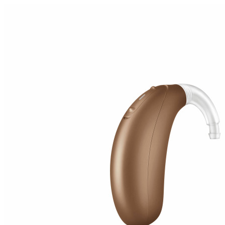
Zoeken
Snel zoeken
Signia hoortoestellen
Signia Pure BCT IX
Signia Silk IX
Widex
Allure AI
Audio Service R LI 7
Hoortoestelbatterijen
Widex filters
Filters
Domes
Onderhoudsartikelen
Signia Active Mini IX - Oplaadbaar
De Signia Active Mini IX is het nieuwste hoortoestel van Signia.
Bekijk