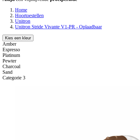
Home
Hoortoestellen
Unitron
Unitron Stride Vivante V1-PR - Oplaadbaar
Kies een kleur
Amber
Espresso
Platinum
Pewter
Charcoal
Sand
Categorie 3