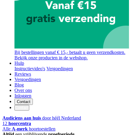
Bij bestellingen vanaf € 15,- betaalt u geen verzendkosten.
Bekijk onze producten in de webshop.
Hulp
Instructievideo's
Vergoedingen
Reviews
Vergoedingen
Blog
Over ons
Inloggen
Contact
Contact
Audiciens aan huis
door héél Nederland
12
hoorcentra
Alle
A-merk
hoortoestellen
Altijd
een vrijblijvende
proefperiode