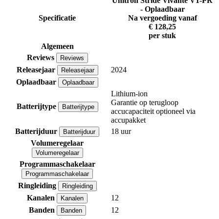
Unitron Stride Vivante V1-PR
- Oplaadbaar
Specificatie
Na vergoeding vanaf
€ 128,25
per stuk
Algemeen
Reviews
Reviews
Releasejaar
2024
Releasejaar
Oplaadbaar
Oplaadbaar
Lithium-ion
Garantie op terugloop
Batterijtype
Batterijtype
accucapaciteit optioneel via
accupakket
Batterijduur
18 uur
Batterijduur
Volumeregelaar
Volumeregelaar
Programmaschakelaar
Programmaschakelaar
Ringleiding
Ringleiding
Kanalen
12
Kanalen
Banden
12
Banden