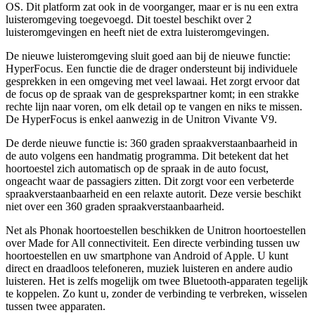
OS. Dit platform zat ook in de voorganger, maar er is nu een extra
luisteromgeving toegevoegd. Dit toestel beschikt over 2
luisteromgevingen en heeft niet de extra luisteromgevingen.
De nieuwe luisteromgeving sluit goed aan bij de nieuwe functie:
HyperFocus. Een functie die de drager ondersteunt bij individuele
gesprekken in een omgeving met veel lawaai. Het zorgt ervoor dat
de focus op de spraak van de gesprekspartner komt; in een strakke
rechte lijn naar voren, om elk detail op te vangen en niks te missen.
De HyperFocus is enkel aanwezig in de Unitron Vivante V9.
De derde nieuwe functie is: 360 graden spraakverstaanbaarheid in
de auto volgens een handmatig programma. Dit betekent dat het
hoortoestel zich automatisch op de spraak in de auto focust,
ongeacht waar de passagiers zitten. Dit zorgt voor een verbeterde
spraakverstaanbaarheid en een relaxte autorit. Deze versie beschikt
niet over een 360 graden spraakverstaanbaarheid.
Net als Phonak hoortoestellen beschikken de Unitron hoortoestellen
over Made for All connectiviteit. Een directe verbinding tussen uw
hoortoestellen en uw smartphone van Android of Apple. U kunt
direct en draadloos telefoneren, muziek luisteren en andere audio
luisteren. Het is zelfs mogelijk om twee Bluetooth-apparaten tegelijk
te koppelen. Zo kunt u, zonder de verbinding te verbreken, wisselen
tussen twee apparaten.