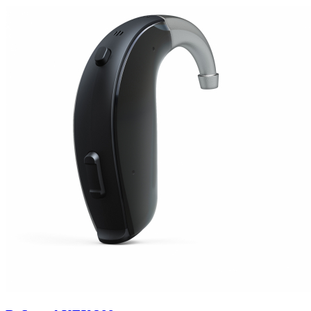
Zoeken
Snel zoeken
Signia hoortoestellen
Signia Pure BCT IX
Signia Silk IX
Widex Allu
Hoortoestelbatterijen
Widex filters
Filters
Domes
Onderhoudsartikele
Signia Active Mini IX - Oplaadbaar
De Signia Active Mini IX is het nieuwste hoortoestel van Signia.
Bekijk