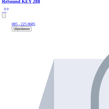
ReSound KEY 288
0.0
085 - 225 0685
Uitproberen