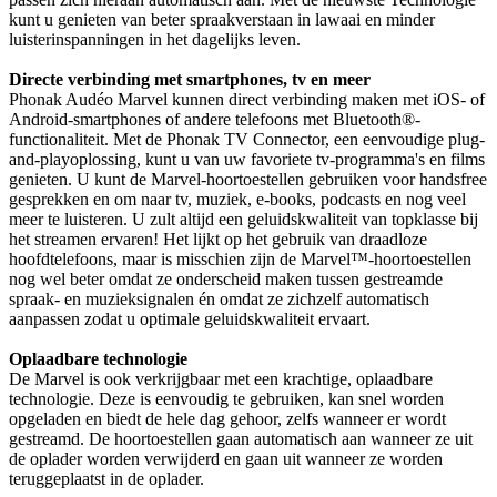
kunt u genieten van beter spraakverstaan in lawaai en minder
luisterinspanningen in het dagelijks leven.
Directe verbinding met smartphones, tv en meer
Phonak Audéo Marvel kunnen direct verbinding maken met iOS- of
Android-smartphones of andere telefoons met Bluetooth®-
functionaliteit. Met de Phonak TV Connector, een eenvoudige plug-
and-playoplossing, kunt u van uw favoriete tv-programma's en films
genieten. U kunt de Marvel-hoortoestellen gebruiken voor handsfree
gesprekken en om naar tv, muziek, e-books, podcasts en nog veel
meer te luisteren. U zult altijd een geluidskwaliteit van topklasse bij
het streamen ervaren! Het lijkt op het gebruik van draadloze
hoofdtelefoons, maar is misschien zijn de Marvel™-hoortoestellen
nog wel beter omdat ze onderscheid maken tussen gestreamde
spraak- en muzieksignalen én omdat ze zichzelf automatisch
aanpassen zodat u optimale geluidskwaliteit ervaart.
Oplaadbare technologie
De Marvel is ook verkrijgbaar met een krachtige, oplaadbare
technologie. Deze is eenvoudig te gebruiken, kan snel worden
opgeladen en biedt de hele dag gehoor, zelfs wanneer er wordt
gestreamd. De hoortoestellen gaan automatisch aan wanneer ze uit
de oplader worden verwijderd en gaan uit wanneer ze worden
teruggeplaatst in de oplader.