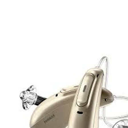
Zoeken
Snel zoeken
Signia hoortoestellen
Signia Pure BCT IX
Signia Silk IX
Widex
Allure AI
Audio Service R LI 7
Hoortoestelbatterijen
Widex filters
Filters
Domes
Onderhoudsartikelen
Signia Active Mini IX - Oplaadbaar
De Signia Active Mini IX is het nieuwste hoortoestel van Signia.
Bekijk