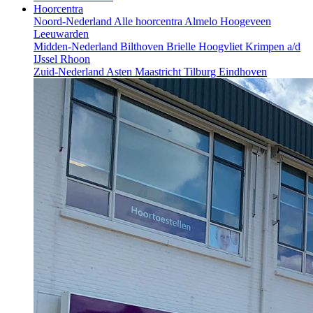
Hoorcentra
Noord-Nederland
Alle hoorcentra
Almelo
Hoogeveen
Leeuwarden
Midden-Nederland
Bilthoven
Brielle
Hoogvliet
Krimpen a/d
IJssel
Rhoon
Zuid-Nederland
Asten
Maastricht
Tilburg
Eindhoven