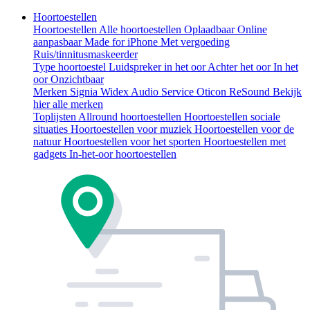
Hoortoestellen
Hoortoestellen
Alle hoortoestellen
Oplaadbaar
Online
aanpasbaar
Made for iPhone
Met vergoeding
Ruis/tinnitusmaskeerder
Type hoortoestel
Luidspreker in het oor
Achter het oor
In het
oor
Onzichtbaar
Merken
Signia
Widex
Audio Service
Oticon
ReSound
Bekijk
hier alle merken
Toplijsten
Allround hoortoestellen
Hoortoestellen sociale
situaties
Hoortoestellen voor muziek
Hoortoestellen voor de
natuur
Hoortoestellen voor het sporten
Hoortoestellen met
gadgets
In-het-oor hoortoestellen