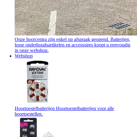
Onze hoorcentra zijn enkel op afspraak geopend. Batterijen,
losse onderhoudsartikelen en accessoires koopt u eenvoudig
in onze webshop.
Webshop
Hoortoestelbatterijen
Hoortoestelbatterijen voor alle
hoortoestellen.