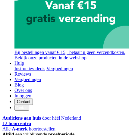
Bij bestellingen vanaf € 15,- betaalt u geen verzendkosten.
Bekijk onze producten in de webshop.
Hulp
Instructievideo's
Vergoedingen
Reviews
Vergoedingen
Blog
Over ons
Inloggen
Contact
Contact
Audiciens aan huis
door héél Nederland
12
hoorcentra
Alle
A-merk
hoortoestellen
Altijd
een vrijblijvende
proefperiode