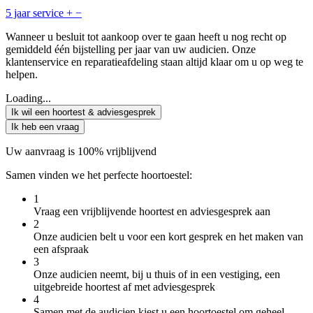
5 jaar service
+
−
Wanneer u besluit tot aankoop over te gaan heeft u nog recht op
gemiddeld één bijstelling per jaar van uw audicien. Onze
klantenservice en reparatieafdeling staan altijd klaar om u op weg te
helpen.
Loading...
Ik wil een hoortest & adviesgesprek
Ik heb een vraag
Uw aanvraag is 100% vrijblijvend
Samen vinden we het perfecte hoortoestel:
1
Vraag een vrijblijvende hoortest en adviesgesprek aan
2
Onze audicien belt u voor een kort gesprek en het maken van
een afspraak
3
Onze audicien neemt, bij u thuis of in een vestiging, een
uitgebreide hoortest af met adviesgesprek
4
Samen met de audicien kiest u een hoortoestel om geheel