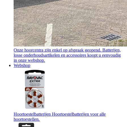
Onze hoorcentra zijn enkel op afspraak geopend. Batterijen,
losse onderhoudsartikelen en accessoires koopt u eenvoudig
in onze webshop.
Webshop
Hoortoestelbatterijen
Hoortoestelbatterijen voor alle
hoortoestellen.