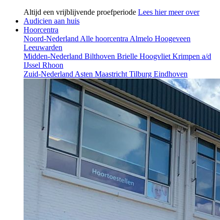
Altijd een vrijblijvende proefperiode
Lees hier meer over
Audicien aan huis
Hoorcentra
Noord-Nederland
Alle hoorcentra
Almelo
Hoogeveen
Leeuwarden
Midden-Nederland
Bilthoven
Brielle
Hoogvliet
Krimpen a/d
IJssel
Rhoon
Zuid-Nederland
Asten
Maastricht
Tilburg
Eindhoven