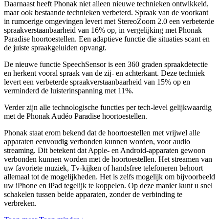
Daarnaast heeft Phonak niet alleen nieuwe technieken ontwikkeld,
maar ook bestaande technieken verbeterd. Spraak van de voorkant
in rumoerige omgevingen levert met StereoZoom 2.0 een verbeterde
spraakverstaanbaarheid van 16% op, in vergelijking met Phonak
Paradise hoortoestellen. Een adaptieve functie die situaties scant en
de juiste spraakgeluiden opvangt.
De nieuwe functie SpeechSensor is een 360 graden spraakdetectie
en herkent vooral spraak van de zij- en achterkant. Deze techniek
levert een verbeterde spraakverstaanbaarheid van 15% op en
verminderd de luisterinspanning met 11%.
Verder zijn alle technologische functies per tech-level gelijkwaardig
met de Phonak Audéo Paradise hoortoestellen.
Phonak staat erom bekend dat de hoortoestellen met vrijwel alle
apparaten eenvoudig verbonden kunnen worden, voor audio
streaming. Dit betekent dat Apple- en Android-apparaten gewoon
verbonden kunnen worden met de hoortoestellen. Het streamen van
uw favoriete muziek, Tv-kijken of handsfree telefoneren behoort
allemaal tot de mogelijkheden. Het is zelfs mogelijk om bijvoorbeeld
uw iPhone en iPad tegelijk te koppelen. Op deze manier kunt u snel
schakelen tussen beide apparaten, zonder de verbinding te
verbreken.