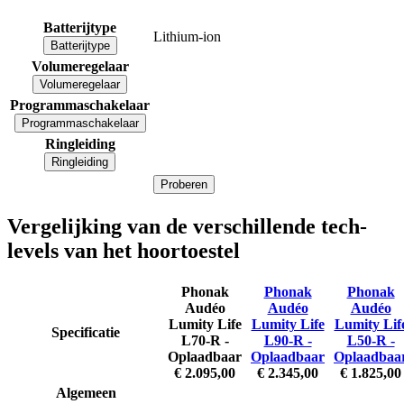
Batterijtype
Lithium-ion
Batterijtype
Volumeregelaar
Volumeregelaar
Programmaschakelaar
Programmaschakelaar
Ringleiding
Ringleiding
Proberen
Vergelijking van de verschillende tech-
levels van het hoortoestel
Phonak
Phonak
Phonak
Audéo
Audéo
Audéo
Lumity Life
Lumity Life
Lumity Lif
Specificatie
L70-R -
L90-R -
L50-R -
Oplaadbaar
Oplaadbaar
Oplaadbaa
€ 2.095,00
€ 2.345,00
€ 1.825,00
Algemeen