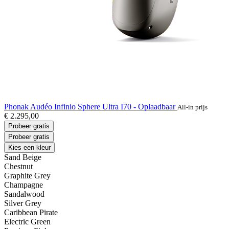
Phonak Audéo Infinio Sphere Ultra I70 - Oplaadbaar
All-in prijs
€ 2.295,00
Probeer gratis
Probeer gratis
Kies een kleur
Sand Beige
Chestnut
Graphite Grey
Champagne
Sandalwood
Silver Grey
Caribbean Pirate
Electric Green