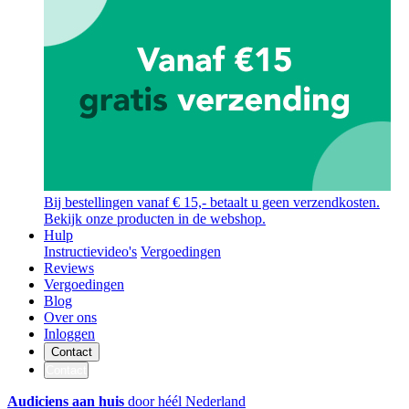
Bij bestellingen vanaf € 15,- betaalt u geen verzendkosten.
Bekijk onze producten in de webshop.
Hulp
Instructievideo's
Vergoedingen
Reviews
Vergoedingen
Blog
Over ons
Inloggen
Contact
Contact
Audiciens aan huis
door héél Nederland