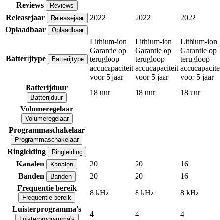
Reviews
Reviews
Releasejaar
2022
2022
2022
Releasejaar
Oplaadbaar
Oplaadbaar
Lithium-ion
Lithium-ion
Lithium-ion
Garantie op
Garantie op
Garantie op
Batterijtype
terugloop
terugloop
terugloop
Batterijtype
accucapaciteit
accucapaciteit
accucapacite
voor 5 jaar
voor 5 jaar
voor 5 jaar
Batterijduur
18 uur
18 uur
18 uur
Batterijduur
Volumeregelaar
Volumeregelaar
Programmaschakelaar
Programmaschakelaar
Ringleiding
Ringleiding
Kanalen
20
20
16
Kanalen
Banden
20
20
16
Banden
Frequentie bereik
8 kHz
8 kHz
8 kHz
Frequentie bereik
Luisterprogramma's
4
4
4
Luisterprogramma's