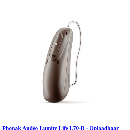
Zoeken
Snel zoeken
Signia hoortoestellen
Signia Pure BCT IX
Signia Silk IX
Widex
Allure AI
Audio Service R LI 7
Hoortoestelbatterijen
Widex filters
Filters
Domes
Onderhoudsartikelen
Signia Active Mini IX - Oplaadbaar
De Signia Active Mini IX is het nieuwste hoortoestel van Signia.
Bekijk
Phonak Audéo Lumity Life L70-R - Oplaadbaar