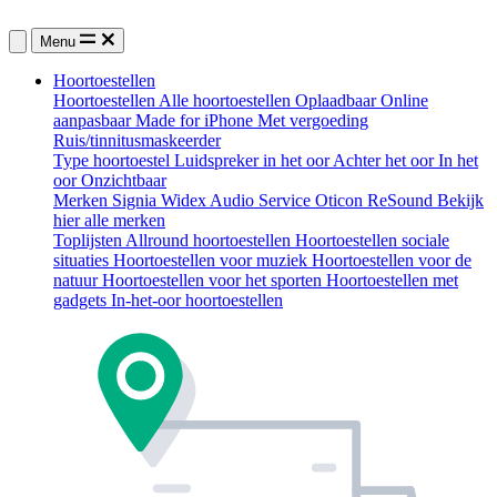
Menu
Hoortoestellen
Hoortoestellen
Alle hoortoestellen
Oplaadbaar
Online
aanpasbaar
Made for iPhone
Met vergoeding
Ruis/tinnitusmaskeerder
Type hoortoestel
Luidspreker in het oor
Achter het oor
In het
oor
Onzichtbaar
Merken
Signia
Widex
Audio Service
Oticon
ReSound
Bekijk
hier alle merken
Toplijsten
Allround hoortoestellen
Hoortoestellen sociale
situaties
Hoortoestellen voor muziek
Hoortoestellen voor de
natuur
Hoortoestellen voor het sporten
Hoortoestellen met
gadgets
In-het-oor hoortoestellen