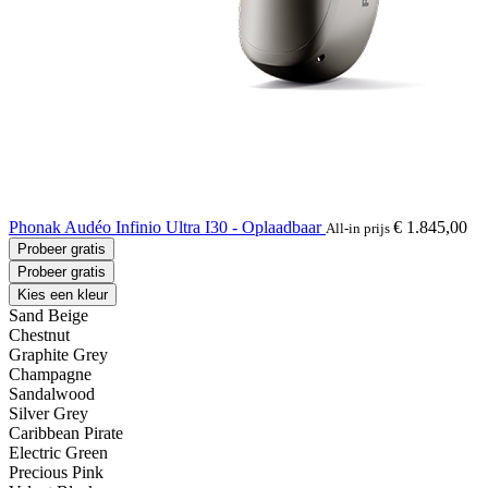
Phonak Audéo Infinio Ultra I30 - Oplaadbaar
€ 1.845,00
All-in prijs
Probeer gratis
Probeer gratis
Kies een kleur
Sand Beige
Chestnut
Graphite Grey
Champagne
Sandalwood
Silver Grey
Caribbean Pirate
Electric Green
Precious Pink