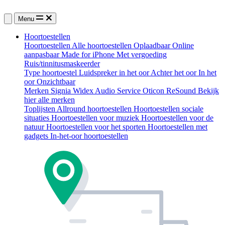
Menu
Hoortoestellen
Hoortoestellen
Alle hoortoestellen
Oplaadbaar
Online
aanpasbaar
Made for iPhone
Met vergoeding
Ruis/tinnitusmaskeerder
Type hoortoestel
Luidspreker in het oor
Achter het oor
In het
oor
Onzichtbaar
Merken
Signia
Widex
Audio Service
Oticon
ReSound
Bekijk
hier alle merken
Toplijsten
Allround hoortoestellen
Hoortoestellen sociale
situaties
Hoortoestellen voor muziek
Hoortoestellen voor de
natuur
Hoortoestellen voor het sporten
Hoortoestellen met
gadgets
In-het-oor hoortoestellen