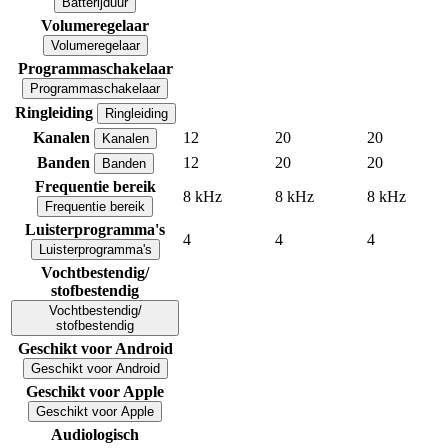
Batterijduur
Volumeregelaar
Volumeregelaar
Programmaschakelaar
Programmaschakelaar
Ringleiding
Ringleiding
Kanalen
12
20
20
Kanalen
Banden
12
20
20
Banden
Frequentie bereik
8 kHz
8 kHz
8 kHz
Frequentie bereik
Luisterprogramma's
4
4
4
Luisterprogramma's
Vochtbestendig/
stofbestendig
Vochtbestendig/
stofbestendig
Geschikt voor Android
Geschikt voor Android
Geschikt voor Apple
Geschikt voor Apple
Audiologisch