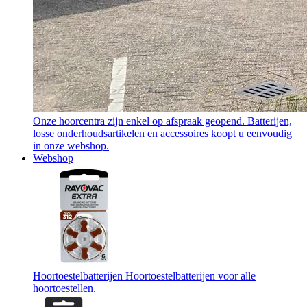
Onze hoorcentra zijn enkel op afspraak geopend. Batterijen,
losse onderhoudsartikelen en accessoires koopt u eenvoudig
in onze webshop.
Webshop
Hoortoestelbatterijen
Hoortoestelbatterijen voor alle
hoortoestellen.