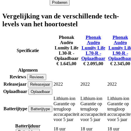
Proberen
Vergelijking van de verschillende tech-
levels van het hoortoestel
Phonak
Phonak
Phonak
Audéo
Audéo
Audéo
Lumity Life
Lumity Life
Lumity Lif
Specificatie
L30-R -
L70-R -
L90-R -
Oplaadbaar
Oplaadbaar
Oplaadbaa
€ 1.645,00
€ 2.095,00
€ 2.345,00
Algemeen
Reviews
Reviews
Releasejaar
2022
2022
2022
Releasejaar
Oplaadbaar
Oplaadbaar
Lithium-ion
Lithium-ion
Lithium-ion
Garantie op
Garantie op
Garantie op
Batterijtype
terugloop
terugloop
terugloop
Batterijtype
accucapaciteit
accucapaciteit
accucapacite
voor 5 jaar
voor 5 jaar
voor 5 jaar
Batterijduur
18 uur
18 uur
18 uur