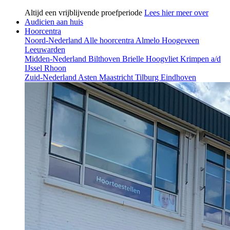
Altijd een vrijblijvende proefperiode
Lees hier meer over
Audicien aan huis
Hoorcentra
Noord-Nederland
Alle hoorcentra
Almelo
Hoogeveen
Leeuwarden
Midden-Nederland
Bilthoven
Brielle
Hoogvliet
Krimpen a/d
IJssel
Rhoon
Zuid-Nederland
Asten
Maastricht
Tilburg
Eindhoven