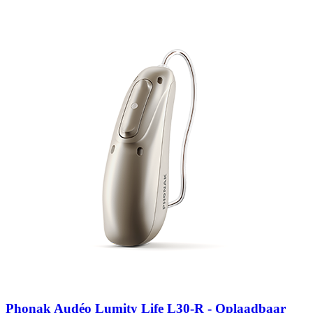
Zoeken
Snel zoeken
Signia hoortoestellen
Signia Pure BCT IX
Signia Silk IX
Widex
Allure AI
Audio Service R LI 7
Hoortoestelbatterijen
Widex filters
Filters
Domes
Onderhoudsartikelen
Signia Active Mini IX - Oplaadbaar
De Signia Active Mini IX is het nieuwste hoortoestel van Signia.
Bekijk
Phonak Audéo Lumity Life L30-R - Oplaadbaar