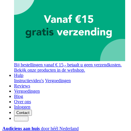
Bij bestellingen vanaf € 15,- betaalt u geen verzendkosten.
Bekijk onze producten in de webshop.
Hulp
Instructievideo's
Vergoedingen
Reviews
Vergoedingen
Blog
Over ons
Inloggen
Contact
Contact
Audiciens aan huis
door héél Nederland