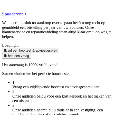
5 jaar service
+
−
Wanneer u besluit tot aankoop over te gaan heeft u nog recht op
gemiddeld één bijstelling per jaar van uw audicien. Onze
klantenservice en reparatieafdeling staan altijd klaar om u op weg te
helpen.
Loading...
Ik wil een hoortest & adviesgesprek
Ik heb een vraag
Uw aanvraag is 100% vrijblijvend
Samen vinden we het perfecte hoortoestel:
1
Vraag een vrijblijvende hoortest en adviesgesprek aan
2
Onze audicien belt u voor een kort gesprek en het maken van
een afspraak
3
Onze audicien neemt, bij u thuis of in een vestiging, een
uitgebreide hoortest af met adviesgesprek