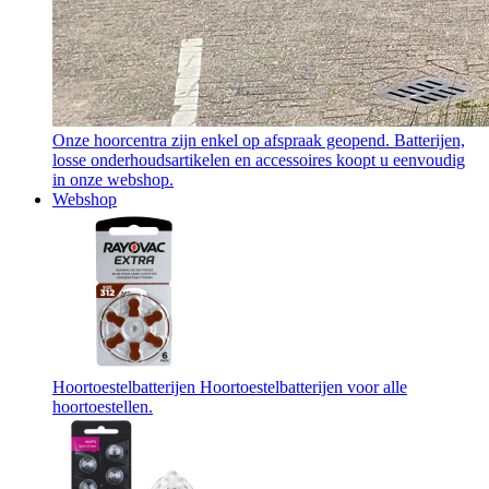
Onze hoorcentra zijn enkel op afspraak geopend. Batterijen,
losse onderhoudsartikelen en accessoires koopt u eenvoudig
in onze webshop.
Webshop
Hoortoestelbatterijen
Hoortoestelbatterijen voor alle
hoortoestellen.