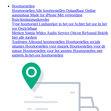
Hoortoestellen
Hoortoestellen
Alle hoortoestellen
Oplaadbaar
Online
aanpasbaar
Made for iPhone
Met vergoeding
Ruis/tinnitusmaskeerder
Type hoortoestel
Luidspreker in het oor
Achter het oor
In het
oor
Onzichtbaar
Merken
Signia
Widex
Audio Service
Oticon
ReSound
Bekijk
hier alle merken
Toplijsten
Allround hoortoestellen
Hoortoestellen sociale
situaties
Hoortoestellen voor muziek
Hoortoestellen voor de
natuur
Hoortoestellen voor het sporten
Hoortoestellen met
gadgets
In-het-oor hoortoestellen