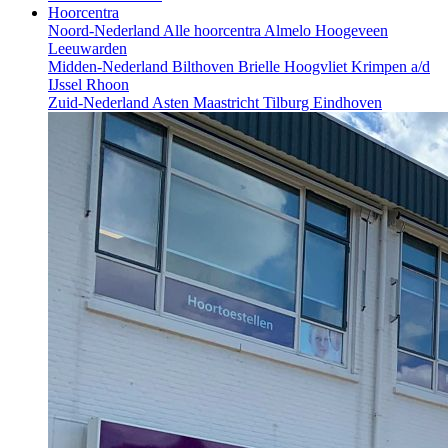
Hoorcentra
Noord-Nederland
Alle hoorcentra
Almelo
Hoogeveen
Leeuwarden
Midden-Nederland
Bilthoven
Brielle
Hoogvliet
Krimpen a/d
IJssel
Rhoon
Zuid-Nederland
Asten
Maastricht
Tilburg
Eindhoven