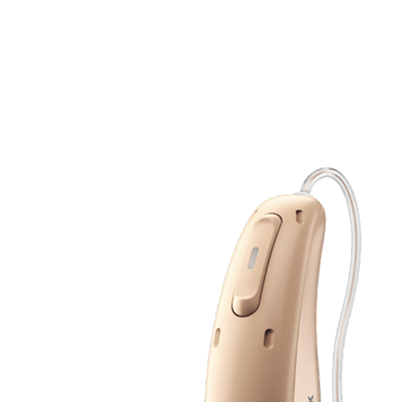
Zoeken
Snel zoeken
Signia hoortoestellen
Signia Pure BCT IX
Signia Silk IX
Widex
Allure AI
Audio Service R LI 7
Hoortoestelbatterijen
Widex filters
Filters
Domes
Onderhoudsartikelen
Signia Active Mini IX - Oplaadbaar
De Signia Active Mini IX is het nieuwste hoortoestel van Signia.
Bekijk