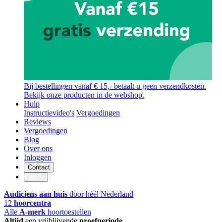
Bij bestellingen vanaf € 15,- betaalt u geen verzendkosten.
Bekijk onze producten in de webshop.
Hulp
Instructievideo's
Vergoedingen
Reviews
Vergoedingen
Blog
Over ons
Inloggen
Contact
Contact
Audiciens aan huis
door héél Nederland
12
hoorcentra
Alle
A-merk
hoortoestellen
Altijd
een vrijblijvende
proefperiode