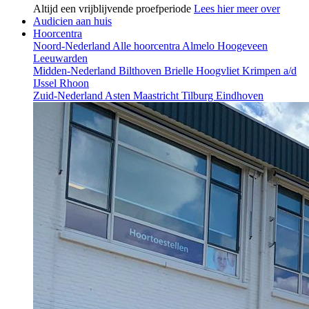
Altijd een vrijblijvende proefperiode
Lees hier meer over
Audicien aan huis
Hoorcentra
Noord-Nederland
Alle hoorcentra
Almelo
Hoogeveen
Leeuwarden
Midden-Nederland
Bilthoven
Brielle
Hoogvliet
Krimpen a/d
IJssel
Rhoon
Zuid-Nederland
Asten
Maastricht
Tilburg
Eindhoven