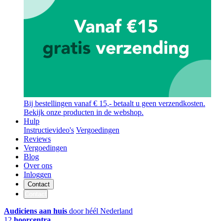
Bij bestellingen vanaf € 15,- betaalt u geen verzendkosten.
Bekijk onze producten in de webshop.
Hulp
Instructievideo's
Vergoedingen
Reviews
Vergoedingen
Blog
Over ons
Inloggen
Contact
Contact
Audiciens aan huis
door héél Nederland
12
hoorcentra