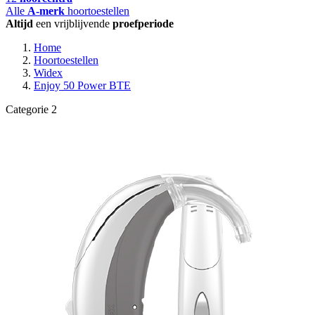
Alle
A-merk
hoortoestellen
Altijd
een vrijblijvende
proefperiode
Home
Hoortoestellen
Widex
Enjoy 50 Power BTE
Categorie 2