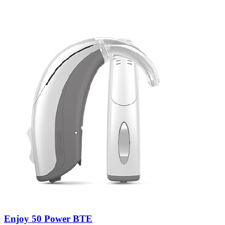
Zoeken
Snel zoeken
Signia hoortoestellen
Signia Pure BCT IX
Signia Silk IX
Widex
Allure AI
Audio Service R LI 7
Hoortoestelbatterijen
Widex filters
Filters
Domes
Onderhoudsartikelen
Signia Active Mini IX - Oplaadbaar
De Signia Active Mini IX is het nieuwste hoortoestel van Signia.
Bekijk
Enjoy 50 Power BTE