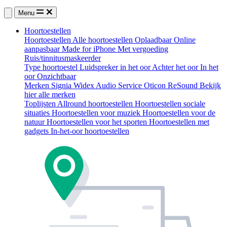
Menu
Hoortoestellen
Hoortoestellen
Alle hoortoestellen
Oplaadbaar
Online
aanpasbaar
Made for iPhone
Met vergoeding
Ruis/tinnitusmaskeerder
Type hoortoestel
Luidspreker in het oor
Achter het oor
In het
oor
Onzichtbaar
Merken
Signia
Widex
Audio Service
Oticon
ReSound
Bekijk
hier alle merken
Toplijsten
Allround hoortoestellen
Hoortoestellen sociale
situaties
Hoortoestellen voor muziek
Hoortoestellen voor de
natuur
Hoortoestellen voor het sporten
Hoortoestellen met
gadgets
In-het-oor hoortoestellen