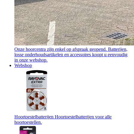
Onze hoorcentra zijn enkel op afspraak geopend. Batterijen,
losse onderhoudsartikelen en accessoires koopt u eenvoudig
in onze webshop.
Webshop
Hoortoestelbatterijen
Hoortoestelbatterijen voor alle
hoortoestellen.