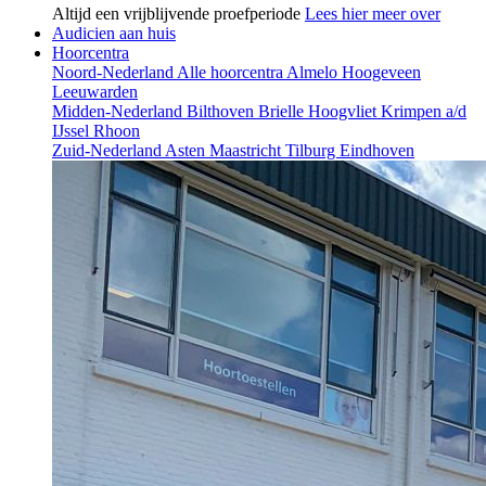
Altijd een vrijblijvende proefperiode
Lees hier meer over
Audicien aan huis
Hoorcentra
Noord-Nederland
Alle hoorcentra
Almelo
Hoogeveen
Leeuwarden
Midden-Nederland
Bilthoven
Brielle
Hoogvliet
Krimpen a/d
IJssel
Rhoon
Zuid-Nederland
Asten
Maastricht
Tilburg
Eindhoven