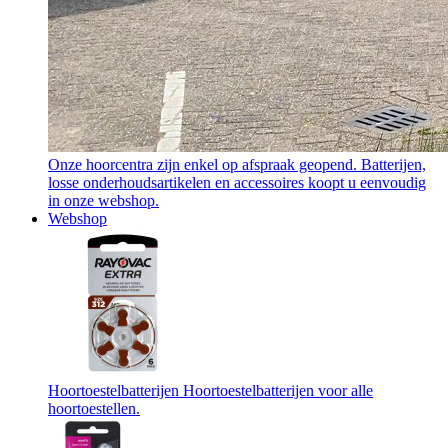
Onze hoorcentra zijn enkel op afspraak geopend. Batterijen,
losse onderhoudsartikelen en accessoires koopt u eenvoudig
in onze webshop.
Webshop
Hoortoestelbatterijen
Hoortoestelbatterijen voor alle
hoortoestellen.