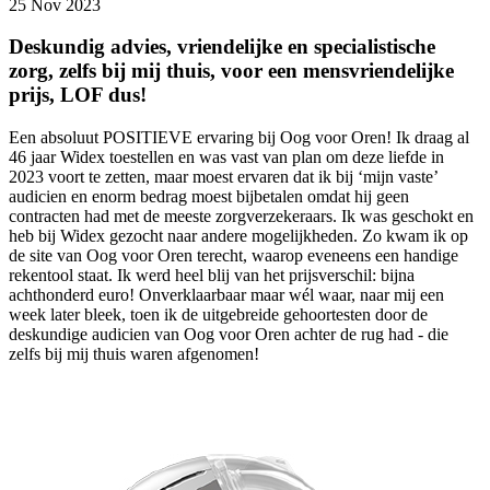
25 Nov 2023
Deskundig advies, vriendelijke en specialistische
zorg, zelfs bij mij thuis, voor een mensvriendelijke
prijs, LOF dus!
Een absoluut POSITIEVE ervaring bij Oog voor Oren! Ik draag al
46 jaar Widex toestellen en was vast van plan om deze liefde in
2023 voort te zetten, maar moest ervaren dat ik bij ‘mijn vaste’
audicien en enorm bedrag moest bijbetalen omdat hij geen
contracten had met de meeste zorgverzekeraars. Ik was geschokt en
heb bij Widex gezocht naar andere mogelijkheden. Zo kwam ik op
de site van Oog voor Oren terecht, waarop eveneens een handige
rekentool staat. Ik werd heel blij van het prijsverschil: bijna
achthonderd euro! Onverklaarbaar maar wél waar, naar mij een
week later bleek, toen ik de uitgebreide gehoortesten door de
deskundige audicien van Oog voor Oren achter de rug had - die
zelfs bij mij thuis waren afgenomen!