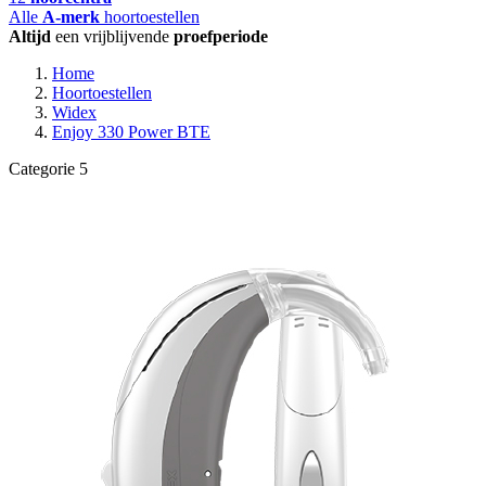
Alle
A-merk
hoortoestellen
Altijd
een vrijblijvende
proefperiode
Home
Hoortoestellen
Widex
Enjoy 330 Power BTE
Categorie 5