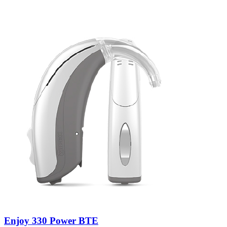
Zoeken
Snel zoeken
Signia hoortoestellen
Signia Pure BCT IX
Signia Silk IX
Widex
Allure AI
Audio Service R LI 7
Hoortoestelbatterijen
Widex filters
Filters
Domes
Onderhoudsartikelen
Signia Active Mini IX - Oplaadbaar
De Signia Active Mini IX is het nieuwste hoortoestel van Signia.
Bekijk
Enjoy 330 Power BTE