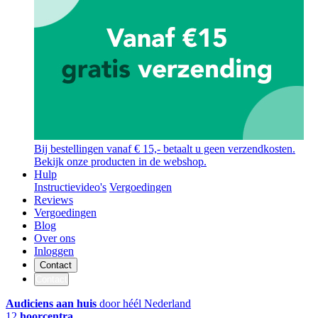
Bij bestellingen vanaf € 15,- betaalt u geen verzendkosten.
Bekijk onze producten in de webshop.
Hulp
Instructievideo's
Vergoedingen
Reviews
Vergoedingen
Blog
Over ons
Inloggen
Contact
Contact
Audiciens aan huis
door héél Nederland
12
hoorcentra