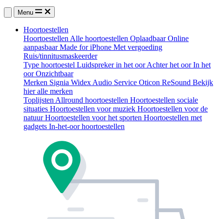
Menu
Hoortoestellen
Hoortoestellen
Alle hoortoestellen
Oplaadbaar
Online
aanpasbaar
Made for iPhone
Met vergoeding
Ruis/tinnitusmaskeerder
Type hoortoestel
Luidspreker in het oor
Achter het oor
In het
oor
Onzichtbaar
Merken
Signia
Widex
Audio Service
Oticon
ReSound
Bekijk
hier alle merken
Toplijsten
Allround hoortoestellen
Hoortoestellen sociale
situaties
Hoortoestellen voor muziek
Hoortoestellen voor de
natuur
Hoortoestellen voor het sporten
Hoortoestellen met
gadgets
In-het-oor hoortoestellen