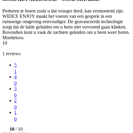
Proberen te horen zoals u dat vroeger deed, kan vermoeiend zijn.
WIDEX ENJOY maakt het voeren van een gesprek in een
rumoerige omgeving eenvoudiger. De geavanceerde technologie
zorgt dat de luide geluiden om u heen niet vervormd gaan klinken.
Bovendien kunt u vaak de zachtere geluiden om u heen weer horen.
Moeiteloos.
10
1
reviews
5
1
4
0
3
0
2
0
1
0
10
/ 10