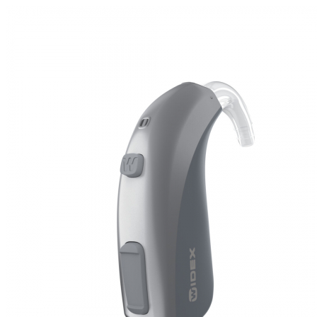
Zoeken
Snel zoeken
Signia hoortoestellen
Signia Pure BCT IX
Signia Silk IX
Widex
Allure AI
Audio Service R LI 7
Hoortoestelbatterijen
Widex filters
Filters
Domes
Onderhoudsartikelen
Signia Active Mini IX - Oplaadbaar
De Signia Active Mini IX is het nieuwste hoortoestel van Signia.
Bekijk