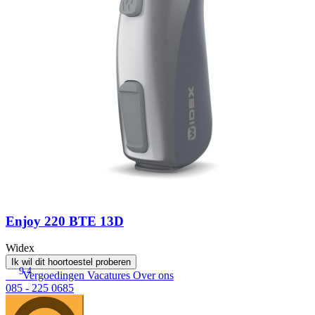
Enjoy 220 BTE 13D
Widex
Ik wil dit hoortoestel proberen
9.4
Vergoedingen
Vacatures
Over ons
085 - 225 0685