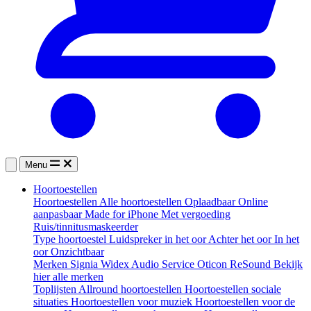
Menu
Hoortoestellen
Hoortoestellen
Alle hoortoestellen
Oplaadbaar
Online
aanpasbaar
Made for iPhone
Met vergoeding
Ruis/tinnitusmaskeerder
Type hoortoestel
Luidspreker in het oor
Achter het oor
In het
oor
Onzichtbaar
Merken
Signia
Widex
Audio Service
Oticon
ReSound
Bekijk
hier alle merken
Toplijsten
Allround hoortoestellen
Hoortoestellen sociale
situaties
Hoortoestellen voor muziek
Hoortoestellen voor de