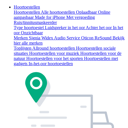
Hoortoestellen
Hoortoestellen
Alle hoortoestellen
Oplaadbaar
Online
aanpasbaar
Made for iPhone
Met vergoeding
Ruis/tinnitusmaskeerder
Type hoortoestel
Luidspreker in het oor
Achter het oor
In het
oor
Onzichtbaar
Merken
Signia
Widex
Audio Service
Oticon
ReSound
Bekijk
hier alle merken
Toplijsten
Allround hoortoestellen
Hoortoestellen sociale
situaties
Hoortoestellen voor muziek
Hoortoestellen voor de
natuur
Hoortoestellen voor het sporten
Hoortoestellen met
gadgets
In-het-oor hoortoestellen