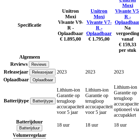
Moxi
Unitron
Unitron
Vivante V5
Moxi
Moxi
R -
Vivante V9-
Vivante V7-
Oplaadbaa
Specificatie
R -
R -
Na
Oplaadbaar
Oplaadbaar
vergoedin
€ 1.895,00
€ 1.795,00
vanaf
€ 159,33
per stuk
Algemeen
Reviews
Reviews
Releasejaar
2023
2023
2023
Releasejaar
Oplaadbaar
Oplaadbaar
Lithium-ion
Lithium-ion
Lithium-ion
Garantie op
Garantie op
Garantie op
terugloop
Batterijtype
terugloop
terugloop
Batterijtype
accucapacite
accucapaciteit
accucapaciteit
optioneel via
voor 5 jaar
voor 5 jaar
accupakket
Batterijduur
18 uur
18 uur
18 uur
Batterijduur
Volumeregelaar