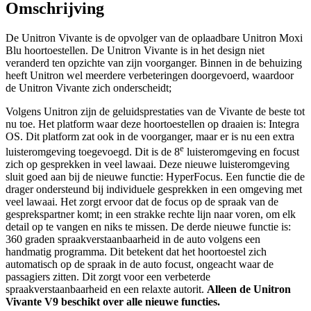
Omschrijving
De Unitron Vivante is de opvolger van de oplaadbare Unitron Moxi
Blu hoortoestellen. De Unitron Vivante is in het design niet
veranderd ten opzichte van zijn voorganger. Binnen in de behuizing
heeft Unitron wel meerdere verbeteringen doorgevoerd, waardoor
de Unitron Vivante zich onderscheidt;
Volgens Unitron zijn de geluidsprestaties van de Vivante de beste tot
nu toe. Het platform waar deze hoortoestellen op draaien is: Integra
OS. Dit platform zat ook in de voorganger, maar er is nu een extra
e
luisteromgeving toegevoegd. Dit is de 8
luisteromgeving en focust
zich op gesprekken in veel lawaai. Deze nieuwe luisteromgeving
sluit goed aan bij de nieuwe functie: HyperFocus. Een functie die de
drager ondersteund bij individuele gesprekken in een omgeving met
veel lawaai. Het zorgt ervoor dat de focus op de spraak van de
gesprekspartner komt; in een strakke rechte lijn naar voren, om elk
detail op te vangen en niks te missen. De derde nieuwe functie is:
360 graden spraakverstaanbaarheid in de auto volgens een
handmatig programma. Dit betekent dat het hoortoestel zich
automatisch op de spraak in de auto focust, ongeacht waar de
passagiers zitten. Dit zorgt voor een verbeterde
spraakverstaanbaarheid en een relaxte autorit.
Alleen de Unitron
Vivante V9 beschikt over alle nieuwe functies.