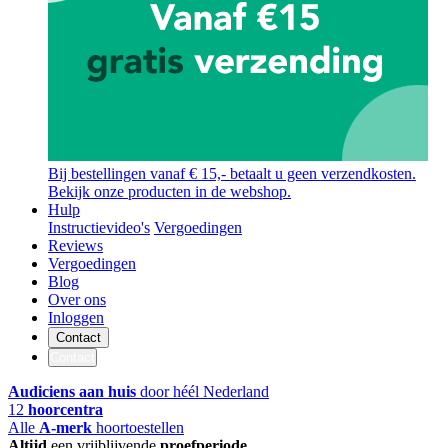
Bij bestellingen vanaf € 15,- betaalt u geen verzendkosten.
Bekijk onze producten in de webshop.
Hulp
Instructievideo's
Vergoedingen
Reviews
Vergoedingen
Blog
Over ons
Inloggen
Contact
Contact
Audiciens aan huis
door héél Nederland
12
hoorcentra
Alle
A-merk
hoortoestellen
Altijd
een vrijblijvende
proefperiode