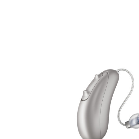
Zoeken
Snel zoeken
Signia hoortoestellen
Signia Pure BCT IX
Signia Silk IX
Widex
Allure AI
Audio Service R LI 7
Hoortoestelbatterijen
Widex filters
Filters
Domes
Onderhoudsartikelen
Signia Active Mini IX - Oplaadbaar
De Signia Active Mini IX is het nieuwste hoortoestel van Signia.
Bekijk