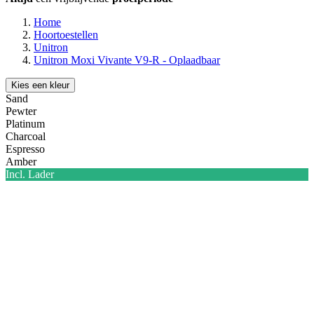
Home
Hoortoestellen
Unitron
Unitron Moxi Vivante V9-R - Oplaadbaar
Kies een kleur
Sand
Pewter
Platinum
Charcoal
Espresso
Amber
Incl. Lader