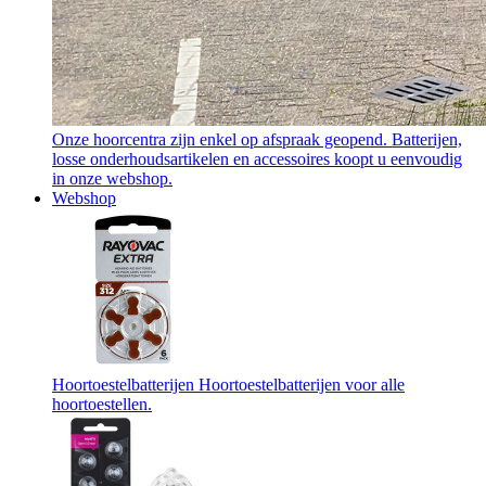
Onze hoorcentra zijn enkel op afspraak geopend. Batterijen,
losse onderhoudsartikelen en accessoires koopt u eenvoudig
in onze webshop.
Webshop
Hoortoestelbatterijen
Hoortoestelbatterijen voor alle
hoortoestellen.