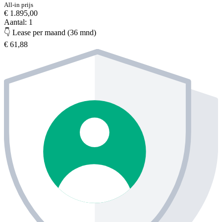
All-in prijs
€ 1.895,00
Aantal: 1
👇 Lease per maand (36 mnd)
€ 61,88