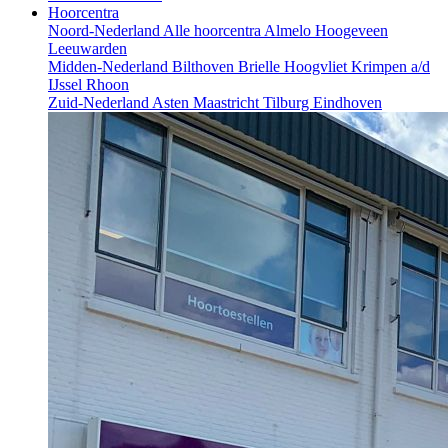
Hoorcentra
Noord-Nederland
Alle hoorcentra
Almelo
Hoogeveen
Leeuwarden
Midden-Nederland
Bilthoven
Brielle
Hoogvliet
Krimpen a/d
IJssel
Rhoon
Zuid-Nederland
Asten
Maastricht
Tilburg
Eindhoven