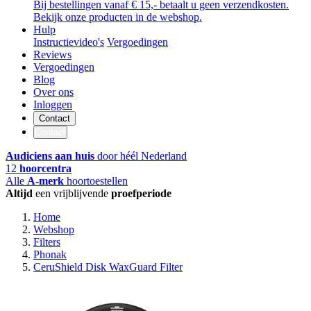
Bij bestellingen vanaf € 15,- betaalt u geen verzendkosten.
Bekijk onze producten in de webshop.
Hulp
Instructievideo's
Vergoedingen
Reviews
Vergoedingen
Blog
Over ons
Inloggen
Contact
Contact
Audiciens aan huis
door héél Nederland
12
hoorcentra
Alle
A-merk
hoortoestellen
Altijd
een vrijblijvende
proefperiode
Home
Webshop
Filters
Phonak
CeruShield Disk WaxGuard Filter