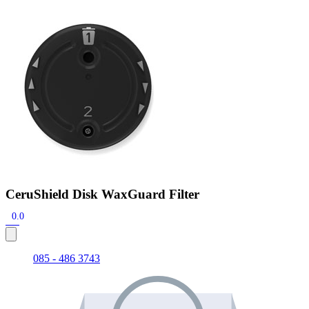
Zoeken
Snel zoeken
Signia hoortoestellen
Signia Pure BCT IX
Signia Silk IX
Widex
Allure AI
Audio Service R LI 7
Hoortoestelbatterijen
Widex filters
Filters
Domes
Onderhoudsartikelen
Signia Active Mini IX - Oplaadbaar
De Signia Active Mini IX is het nieuwste hoortoestel van Signia.
Bekijk
CeruShield Disk WaxGuard Filter
0.0
085 - 486 3743