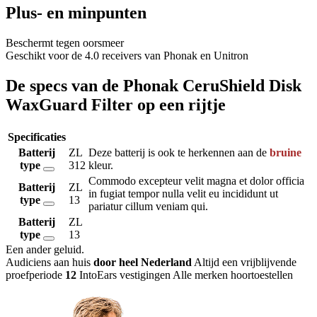
Plus- en minpunten
Beschermt tegen oorsmeer
Geschikt voor de 4.0 receivers van Phonak en Unitron
De specs van de Phonak CeruShield Disk
WaxGuard Filter op een rijtje
Specificaties
Batterij
ZL
Deze batterij is ook te herkennen aan de
bruine
type
312
kleur.
Commodo excepteur velit magna et dolor officia
Batterij
ZL
in fugiat tempor nulla velit eu incididunt ut
type
13
pariatur cillum veniam qui.
Batterij
ZL
type
13
Een ander geluid
.
Audiciens aan huis
door heel Nederland
Altijd een vrijblijvende
proefperiode
12
IntoEars vestigingen
Alle merken hoortoestellen