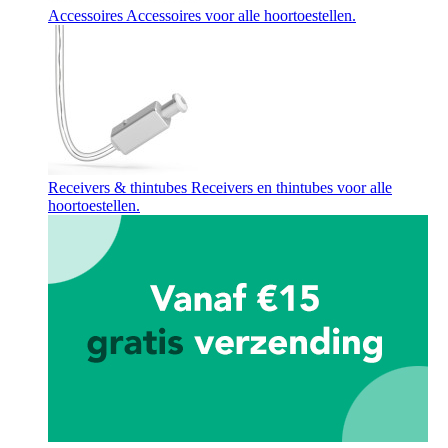
Accessoires
Accessoires voor alle hoortoestellen.
Receivers & thintubes
Receivers en thintubes voor alle
hoortoestellen.