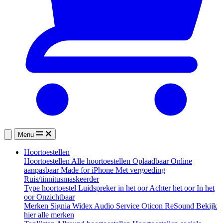
Menu
Hoortoestellen
Hoortoestellen
Alle hoortoestellen
Oplaadbaar
Online
aanpasbaar
Made for iPhone
Met vergoeding
Ruis/tinnitusmaskeerder
Type hoortoestel
Luidspreker in het oor
Achter het oor
In het
oor
Onzichtbaar
Merken
Signia
Widex
Audio Service
Oticon
ReSound
Bekijk
hier alle merken