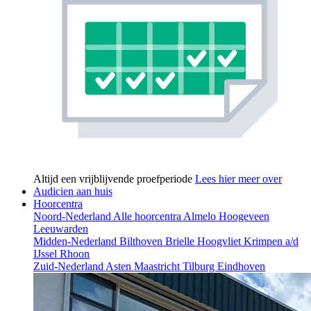
Altijd een vrijblijvende proefperiode
Lees hier meer over
Audicien aan huis
Hoorcentra
Noord-Nederland
Alle hoorcentra
Almelo
Hoogeveen
Leeuwarden
Midden-Nederland
Bilthoven
Brielle
Hoogvliet
Krimpen a/d
IJssel
Rhoon
Zuid-Nederland
Asten
Maastricht
Tilburg
Eindhoven