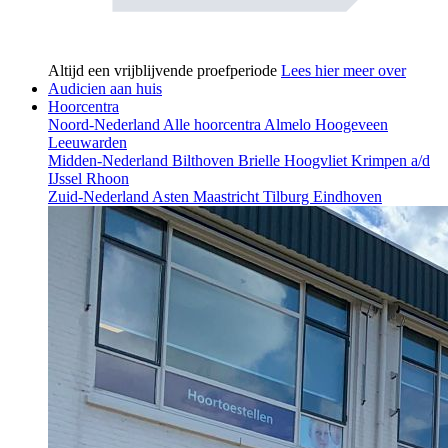
Altijd een vrijblijvende proefperiode
Lees hier meer over
Audicien aan huis
Hoorcentra
Noord-Nederland
Alle hoorcentra
Almelo
Hoogeveen
Leeuwarden
Midden-Nederland
Bilthoven
Brielle
Hoogvliet
Krimpen a/d
IJssel
Rhoon
Zuid-Nederland
Asten
Maastricht
Tilburg
Eindhoven