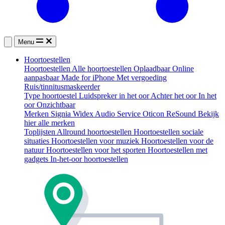
Menu
Hoortoestellen
Hoortoestellen
Alle hoortoestellen
Oplaadbaar
Online
aanpasbaar
Made for iPhone
Met vergoeding
Ruis/tinnitusmaskeerder
Type hoortoestel
Luidspreker in het oor
Achter het oor
In het
oor
Onzichtbaar
Merken
Signia
Widex
Audio Service
Oticon
ReSound
Bekijk
hier alle merken
Toplijsten
Allround hoortoestellen
Hoortoestellen sociale
situaties
Hoortoestellen voor muziek
Hoortoestellen voor de
natuur
Hoortoestellen voor het sporten
Hoortoestellen met
gadgets
In-het-oor hoortoestellen