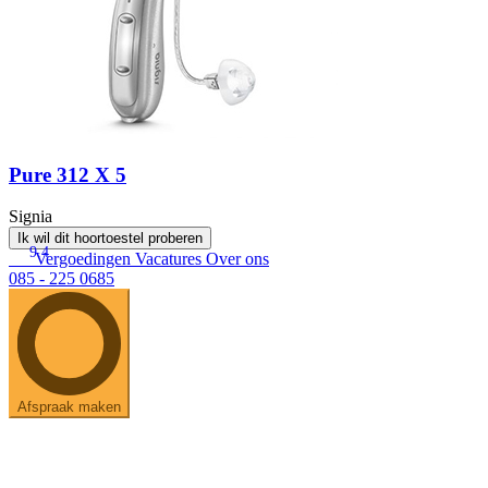
Pure 312 X 5
Signia
Ik wil dit hoortoestel proberen
9.4
Vergoedingen
Vacatures
Over ons
085 - 225 0685
Afspraak maken