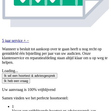
5 jaar service
+
−
Wanneer u besluit tot aankoop over te gaan heeft u nog recht op
gemiddeld één bijstelling per jaar van uw audicien. Onze
klantenservice en reparatieafdeling staan altijd klaar om u op weg te
helpen.
Loading...
Ik wil een hoortest & adviesgesprek
Ik heb een vraag
Uw aanvraag is 100% vrijblijvend
Samen vinden we het perfecte hoortoestel:
1
Vraag een vrijblijvende hoortest en adviesgesprek aan