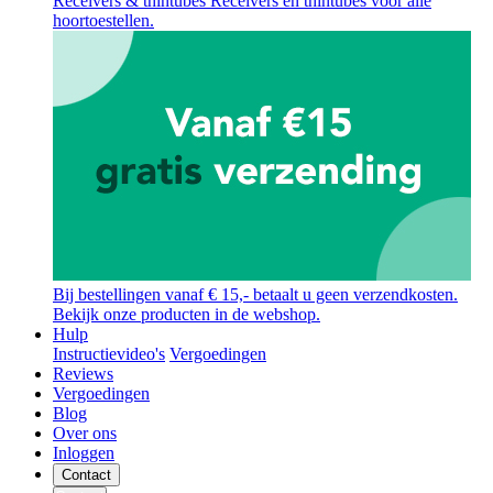
Receivers & thintubes
Receivers en thintubes voor alle
hoortoestellen.
Bij bestellingen vanaf € 15,- betaalt u geen verzendkosten.
Bekijk onze producten in de webshop.
Hulp
Instructievideo's
Vergoedingen
Reviews
Vergoedingen
Blog
Over ons
Inloggen
Contact