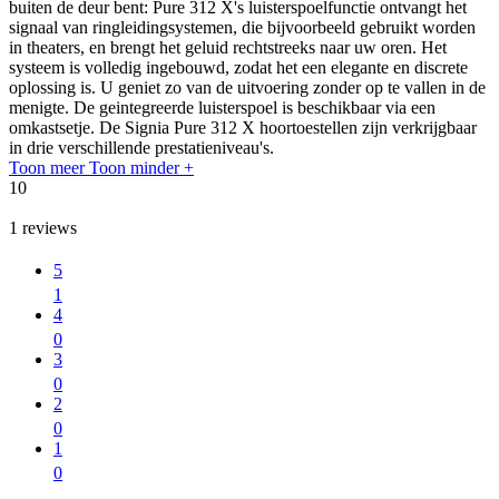
buiten de deur bent: Pure 312 X's luisterspoelfunctie ontvangt het
signaal van ringleidingsystemen, die bijvoorbeeld gebruikt worden
in theaters, en brengt het geluid rechtstreeks naar uw oren. Het
systeem is volledig ingebouwd, zodat het een elegante en discrete
oplossing is. U geniet zo van de uitvoering zonder op te vallen in de
menigte. De geintegreerde luisterspoel is beschikbaar via een
omkastsetje. De Signia Pure 312 X hoortoestellen zijn verkrijgbaar
in drie verschillende prestatieniveau's.
Toon meer
Toon minder
+
10
1
reviews
5
1
4
0
3
0
2
0
1
0