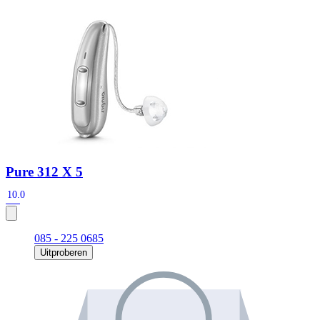
Zoeken
Snel zoeken
Signia hoortoestellen
Signia Pure BCT IX
Signia Silk IX
Widex
Allure AI
Audio Service R LI 7
Hoortoestelbatterijen
Widex filters
Filters
Domes
Onderhoudsartikelen
Signia Active Mini IX - Oplaadbaar
De Signia Active Mini IX is het nieuwste hoortoestel van Signia.
Pure 312 X 5
Bekijk
10.0
085 - 225 0685
Uitproberen