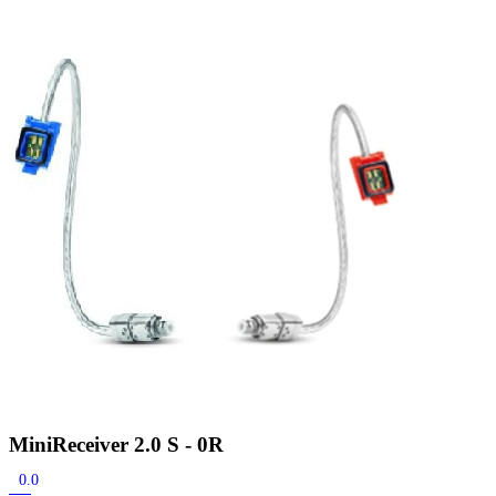
Zoeken
Snel zoeken
Signia hoortoestellen
Signia Pure BCT IX
Signia Silk IX
Widex
Allure AI
Audio Service R LI 7
Hoortoestelbatterijen
Widex filters
Filters
Domes
Onderhoudsartikelen
Signia Active Mini IX - Oplaadbaar
De Signia Active Mini IX is het nieuwste hoortoestel van Signia.
Bekijk
MiniReceiver 2.0 S - 0R
0.0