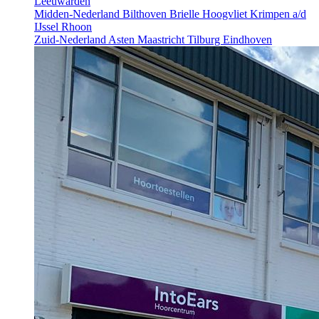
Leeuwarden
Midden-Nederland
Bilthoven
Brielle
Hoogvliet
Krimpen a/d
IJssel
Rhoon
Zuid-Nederland
Asten
Maastricht
Tilburg
Eindhoven