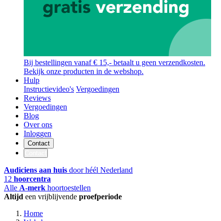
Bij bestellingen vanaf € 15,- betaalt u geen verzendkosten.
Bekijk onze producten in de webshop.
Hulp
Instructievideo's
Vergoedingen
Reviews
Vergoedingen
Blog
Over ons
Inloggen
Contact
Contact
Audiciens aan huis
door héél Nederland
12
hoorcentra
Alle
A-merk
hoortoestellen
Altijd
een vrijblijvende
proefperiode
Home