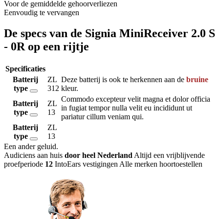
Voor de gemiddelde gehoorverliezen
Eenvoudig te vervangen
De specs van de Signia MiniReceiver 2.0 S
- 0R op een rijtje
Specificaties
Batterij
ZL
Deze batterij is ook te herkennen aan de
bruine
type
312
kleur.
Commodo excepteur velit magna et dolor officia
Batterij
ZL
in fugiat tempor nulla velit eu incididunt ut
type
13
pariatur cillum veniam qui.
Batterij
ZL
type
13
Een ander geluid
.
Audiciens aan huis
door heel Nederland
Altijd een vrijblijvende
proefperiode
12
IntoEars vestigingen
Alle merken hoortoestellen