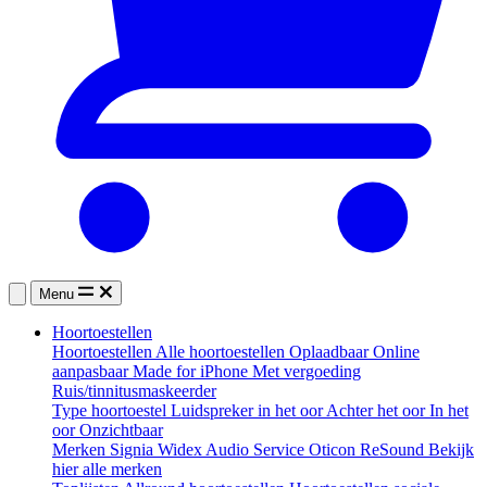
Menu
Hoortoestellen
Hoortoestellen
Alle hoortoestellen
Oplaadbaar
Online
aanpasbaar
Made for iPhone
Met vergoeding
Ruis/tinnitusmaskeerder
Type hoortoestel
Luidspreker in het oor
Achter het oor
In het
oor
Onzichtbaar
Merken
Signia
Widex
Audio Service
Oticon
ReSound
Bekijk
hier alle merken