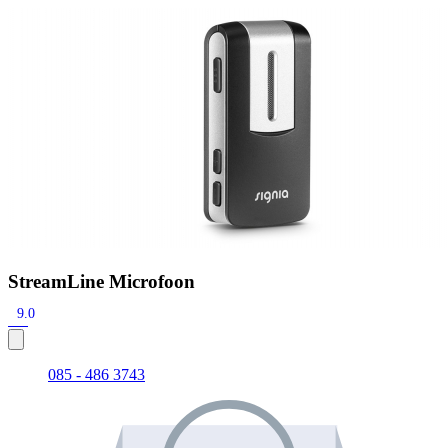
Zoeken
Snel zoeken
Signia hoortoestellen
Signia Pure BCT IX
Signia Silk IX
Widex
Allure AI
Audio Service R LI 7
Hoortoestelbatterijen
Widex filters
Filters
Domes
Onderhoudsartikelen
Signia Active Mini IX - Oplaadbaar
De Signia Active Mini IX is het nieuwste hoortoestel van Signia.
Bekijk
StreamLine Microfoon
9.0
085 - 486 3743