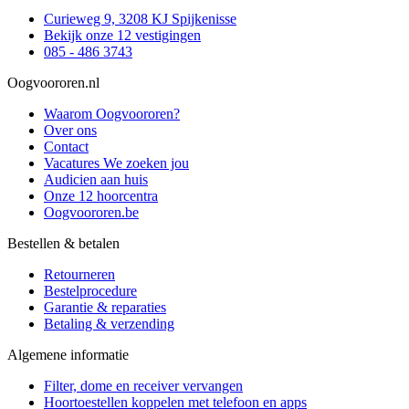
Curieweg 9, 3208 KJ Spijkenisse
Bekijk onze 12 vestigingen
085 - 486 3743
Oogvoororen.nl
Waarom Oogvoororen?
Over ons
Contact
Vacatures
We zoeken jou
Audicien aan huis
Onze 12 hoorcentra
Oogvoororen.be
Bestellen & betalen
Retourneren
Bestelprocedure
Garantie & reparaties
Betaling & verzending
Algemene informatie
Filter, dome en receiver vervangen
Hoortoestellen koppelen met telefoon en apps