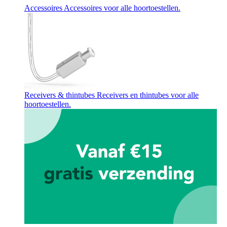
Accessoires
Accessoires voor alle hoortoestellen.
Receivers & thintubes
Receivers en thintubes voor alle
hoortoestellen.