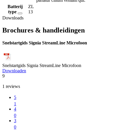
pariatur cillum veniam qui.
Batterij
ZL
type
13
Downloads
Brochures & handleidingen
Snelstartgids Signia StreamLine Microfoon
Snelstartgids Signia StreamLine Microfoon
Downloaden
9
1
reviews
5
1
4
0
3
0