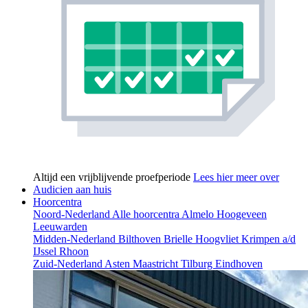
Altijd een vrijblijvende proefperiode
Lees hier meer over
Audicien aan huis
Hoorcentra
Noord-Nederland
Alle hoorcentra
Almelo
Hoogeveen
Leeuwarden
Midden-Nederland
Bilthoven
Brielle
Hoogvliet
Krimpen a/d
IJssel
Rhoon
Zuid-Nederland
Asten
Maastricht
Tilburg
Eindhoven