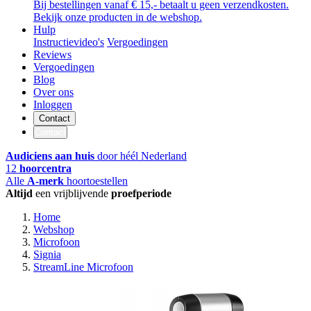
Bij bestellingen vanaf € 15,- betaalt u geen verzendkosten.
Bekijk onze producten in de webshop.
Hulp
Instructievideo's
Vergoedingen
Reviews
Vergoedingen
Blog
Over ons
Inloggen
Contact
Contact
Audiciens aan huis
door héél Nederland
12
hoorcentra
Alle
A-merk
hoortoestellen
Altijd
een vrijblijvende
proefperiode
Home
Webshop
Microfoon
Signia
StreamLine Microfoon