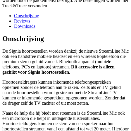
worden door de pakketdienst bezorgd. Alle bestellingen worden met
Track&Trace verzonden.
Omschrijving
Reviews
Downloads
Omschrijving
De Signia hoortoestellen worden dankzij de nieuwe StreamLine Mic
ook een handsfree mobiele headset en een wireless koptelefoon die
premium stereo geluid van elk Bluetooth apparaat (mobiele
telefoons, PC's en laptops) streamen.
Dit accessoire is alleen
gechikt voor Signia hoortoestellen.
Hoortoesteldragers kunnen inkomende telefoongesprekken
opnemen zonder de telefoon aan te raken. Zelfs als er TV-geluid
naar de hoortoestellen wordt gestreamdmet de StreamLine TV
kunnen er inkomende gesprekken opgenomen worden. Zonder dat
de drager zelf de TV zachter of uit moet zetten.
Naast de hulp die hij biedt met streamen is de StreamLine Mic ook
een microfoon die helpt in uitdagende luistersituaties.
Hoortoesteldragers kunnen de stem van een spreker naar hun
hoortoestellen streamen vanaf een afstand tot wel 20 meter. Hierdoor