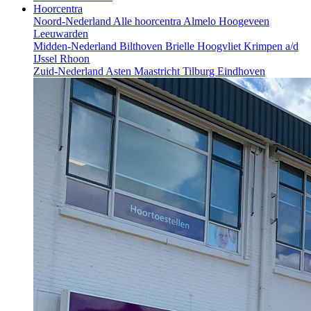
Hoorcentra
Noord-Nederland
Alle hoorcentra
Almelo
Hoogeveen
Leeuwarden
Midden-Nederland
Bilthoven
Brielle
Hoogvliet
Krimpen a/d
IJssel
Rhoon
Zuid-Nederland
Asten
Maastricht
Tilburg
Eindhoven