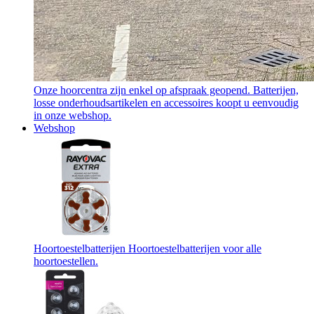
Onze hoorcentra zijn enkel op afspraak geopend. Batterijen,
losse onderhoudsartikelen en accessoires koopt u eenvoudig
in onze webshop.
Webshop
Hoortoestelbatterijen
Hoortoestelbatterijen voor alle
hoortoestellen.