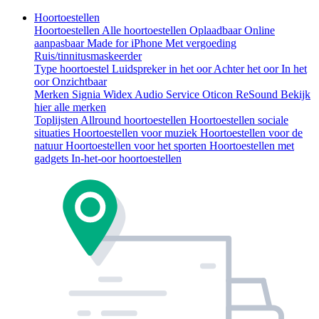
Hoortoestellen
Hoortoestellen
Alle hoortoestellen
Oplaadbaar
Online
aanpasbaar
Made for iPhone
Met vergoeding
Ruis/tinnitusmaskeerder
Type hoortoestel
Luidspreker in het oor
Achter het oor
In het
oor
Onzichtbaar
Merken
Signia
Widex
Audio Service
Oticon
ReSound
Bekijk
hier alle merken
Toplijsten
Allround hoortoestellen
Hoortoestellen sociale
situaties
Hoortoestellen voor muziek
Hoortoestellen voor de
natuur
Hoortoestellen voor het sporten
Hoortoestellen met
gadgets
In-het-oor hoortoestellen