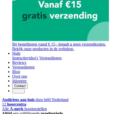
Bij bestellingen vanaf € 15,- betaalt u geen verzendkosten.
Bekijk onze producten in de webshop.
Hulp
Instructievideo's
Vergoedingen
Reviews
Vergoedingen
Blog
Over ons
Inloggen
Contact
Contact
Audiciens aan huis
door héél Nederland
12
hoorcentra
Alle
A-merk
hoortoestellen
Altijd
een vrijblijvende
proefperiode