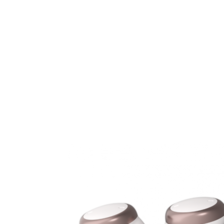
Zoeken
Snel zoeken
Signia hoortoestellen
Signia Pure BCT IX
Signia Silk IX
Widex
Allure AI
Audio Service R LI 7
Hoortoestelbatterijen
Widex filters
Filters
Domes
Onderhoudsartikelen
Signia Active Mini IX - Oplaadbaar
De Signia Active Mini IX is het nieuwste hoortoestel van Signia.
Bekijk