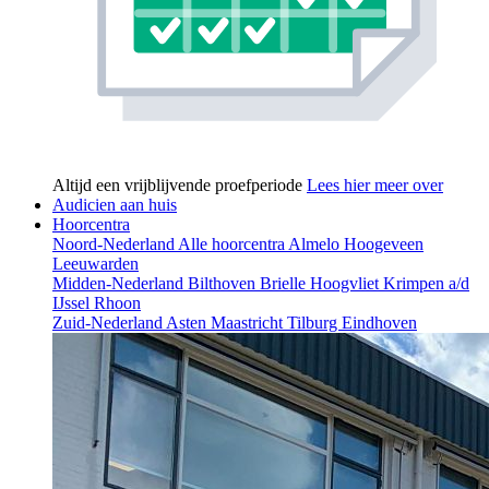
Altijd een vrijblijvende proefperiode
Lees hier meer over
Audicien aan huis
Hoorcentra
Noord-Nederland
Alle hoorcentra
Almelo
Hoogeveen
Leeuwarden
Midden-Nederland
Bilthoven
Brielle
Hoogvliet
Krimpen a/d
IJssel
Rhoon
Zuid-Nederland
Asten
Maastricht
Tilburg
Eindhoven