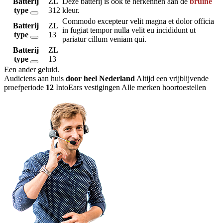
Batterij
ZL
Deze batterij is ook te herkennen aan de
bruine
type
312
kleur.
Commodo excepteur velit magna et dolor officia
Batterij
ZL
in fugiat tempor nulla velit eu incididunt ut
type
13
pariatur cillum veniam qui.
Batterij
ZL
type
13
Een ander geluid
.
Audiciens aan huis
door heel Nederland
Altijd een vrijblijvende
proefperiode
12
IntoEars vestigingen
Alle merken hoortoestellen