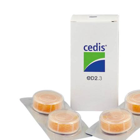
Zoeken
Snel zoeken
Signia hoortoestellen
Signia Pure BCT IX
Signia Silk IX
Widex
Allure AI
Audio Service R LI 7
Hoortoestelbatterijen
Widex filters
Filters
Domes
Onderhoudsartikelen
Signia Active Mini IX - Oplaadbaar
De Signia Active Mini IX is het nieuwste hoortoestel van Signia.
Bekijk