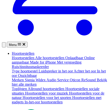
Menu
Hoortoestellen
Hoortoestellen
Alle hoortoestellen
Oplaadbaar
Online
aanpasbaar
Made for iPhone
Met vergoeding
Ruis/tinnitusmaskeerder
Type hoortoestel
Luidspreker in het oor
Achter het oor
In het
oor
Onzichtbaar
Merken
Signia
Widex
Audio Service
Oticon
ReSound
Bekijk
hier alle merken
Toplijsten
Allround hoortoestellen
Hoortoestellen sociale
situaties
Hoortoestellen voor muziek
Hoortoestellen voor de
natuur
Hoortoestellen voor het sporten
Hoortoestellen met
gadgets
In-het-oor hoortoestellen