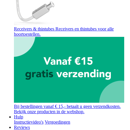
Receivers & thintubes
Receivers en thintubes voor alle
hoortoestellen.
Bij bestellingen vanaf € 15,- betaalt u geen verzendkosten.
Bekijk onze producten in de webshop.
Hulp
Instructievideo's
Vergoedingen
Reviews