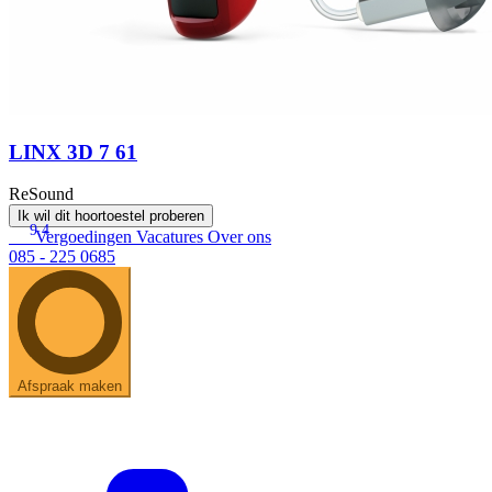
LINX 3D 7 61
ReSound
Ik wil dit hoortoestel proberen
9.4
Vergoedingen
Vacatures
Over ons
085 - 225 0685
Afspraak maken