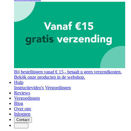
Bij bestellingen vanaf € 15,- betaalt u geen verzendkosten.
Bekijk onze producten in de webshop.
Hulp
Instructievideo's
Vergoedingen
Reviews
Vergoedingen
Blog
Over ons
Inloggen
Contact
Contact