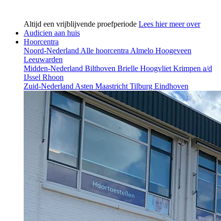
Altijd een vrijblijvende proefperiode
Lees hier meer over
Audicien aan huis
Hoorcentra
Noord-Nederland
Alle hoorcentra
Almelo
Hoogeveen
Leeuwarden
Midden-Nederland
Bilthoven
Brielle
Hoogvliet
Krimpen a/d
IJssel
Rhoon
Zuid-Nederland
Asten
Maastricht
Tilburg
Eindhoven