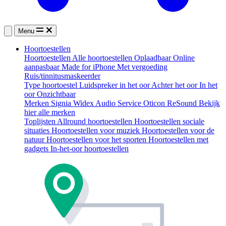
Menu
Hoortoestellen
Hoortoestellen
Alle hoortoestellen
Oplaadbaar
Online
aanpasbaar
Made for iPhone
Met vergoeding
Ruis/tinnitusmaskeerder
Type hoortoestel
Luidspreker in het oor
Achter het oor
In het
oor
Onzichtbaar
Merken
Signia
Widex
Audio Service
Oticon
ReSound
Bekijk
hier alle merken
Toplijsten
Allround hoortoestellen
Hoortoestellen sociale
situaties
Hoortoestellen voor muziek
Hoortoestellen voor de
natuur
Hoortoestellen voor het sporten
Hoortoestellen met
gadgets
In-het-oor hoortoestellen