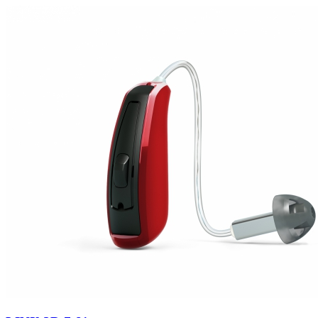
Zoeken
Snel zoeken
Signia hoortoestellen
Signia Pure BCT IX
Signia Silk IX
Widex
Allure AI
Audio Service R LI 7
Hoortoestelbatterijen
Widex filters
Filters
Domes
Onderhoudsartikelen
Signia Active Mini IX - Oplaadbaar
De Signia Active Mini IX is het nieuwste hoortoestel van Signia.
Bekijk