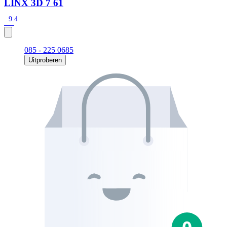
LINX 3D 7 61
9.4
085 - 225 0685
Uitproberen