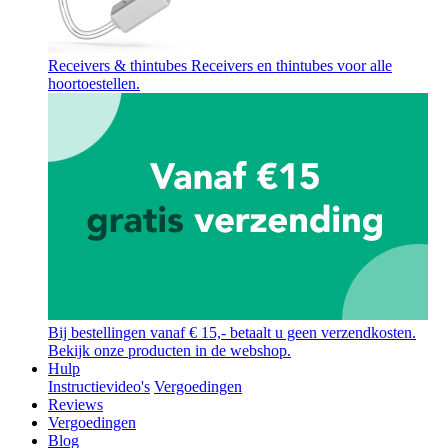
Receivers & thintubes
Receivers en thintubes voor alle
hoortoestellen.
Bij bestellingen vanaf € 15,- betaalt u geen verzendkosten.
Bekijk onze producten in de webshop.
Hulp
Instructievideo's
Vergoedingen
Reviews
Vergoedingen
Blog