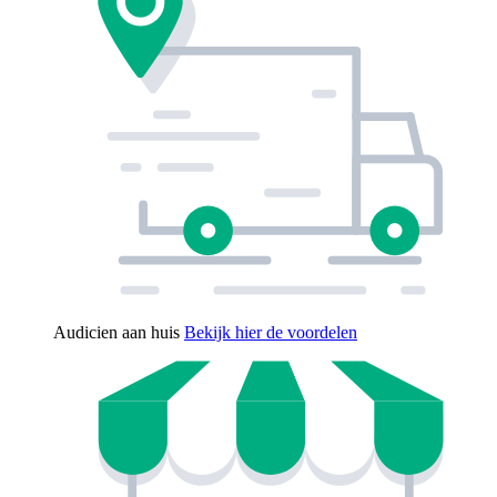
Audicien aan huis
Bekijk hier de voordelen