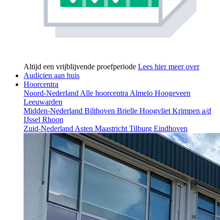
Altijd een vrijblijvende proefperiode
Lees hier meer over
Audicien aan huis
Hoorcentra
Noord-Nederland
Alle hoorcentra
Almelo
Hoogeveen
Leeuwarden
Midden-Nederland
Bilthoven
Brielle
Hoogvliet
Krimpen a/d
IJssel
Rhoon
Zuid-Nederland
Asten
Maastricht
Tilburg
Eindhoven