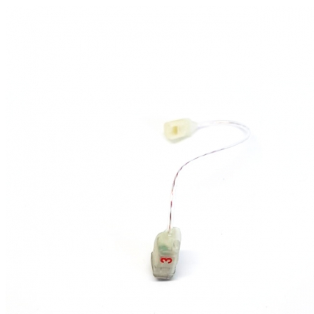
Zoeken
Snel zoeken
Signia hoortoestellen
Signia Pure BCT IX
Signia Silk IX
Widex
Allure AI
Audio Service R LI 7
Hoortoestelbatterijen
Widex filters
Filters
Domes
Onderhoudsartikelen
Signia Active Mini IX - Oplaadbaar
De Signia Active Mini IX is het nieuwste hoortoestel van Signia.
Bekijk