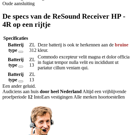
Oude aansluiting
De specs van de ReSound Receiver HP -
4R op een rijtje
Specificaties
Batterij
ZL
Deze batterij is ook te herkennen aan de
bruine
type
312
kleur.
Commodo excepteur velit magna et dolor officia
Batterij
ZL
in fugiat tempor nulla velit eu incididunt ut
type
13
pariatur cillum veniam qui.
Batterij
ZL
type
13
Een ander geluid
.
Audiciens aan huis
door heel Nederland
Altijd een vrijblijvende
proefperiode
12
IntoEars vestigingen
Alle merken hoortoestellen