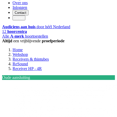
Over ons
Inloggen
Contact
Contact
Audiciens aan huis
door héél Nederland
12
hoorcentra
Alle
A-merk
hoortoestellen
Altijd
een vrijblijvende
proefperiode
Home
Webshop
Receivers & thintubes
ReSound
Receiver HP - 4R
Oude aansluiting