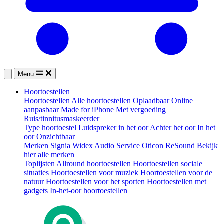
Menu
Hoortoestellen
Hoortoestellen
Alle hoortoestellen
Oplaadbaar
Online
aanpasbaar
Made for iPhone
Met vergoeding
Ruis/tinnitusmaskeerder
Type hoortoestel
Luidspreker in het oor
Achter het oor
In het
oor
Onzichtbaar
Merken
Signia
Widex
Audio Service
Oticon
ReSound
Bekijk
hier alle merken
Toplijsten
Allround hoortoestellen
Hoortoestellen sociale
situaties
Hoortoestellen voor muziek
Hoortoestellen voor de
natuur
Hoortoestellen voor het sporten
Hoortoestellen met
gadgets
In-het-oor hoortoestellen