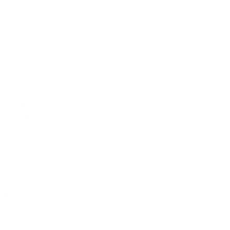
re AI
Audio Service R LI 7
n