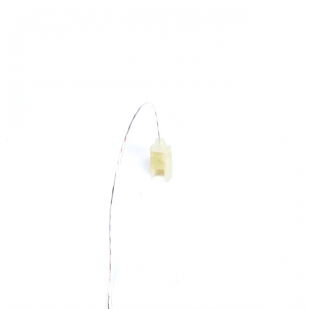
Zoeken
Snel zoeken
Signia hoortoestellen
Signia Pure BCT IX
Signia Silk IX
Widex Allu
Hoortoestelbatterijen
Widex filters
Filters
Domes
Onderhoudsartikele
Signia Active Mini IX - Oplaadbaar
De Signia Active Mini IX is het nieuwste hoortoestel van Signia.
Bekijk