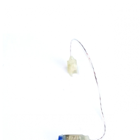
Zoeken
Snel zoeken
Signia hoortoestellen
Signia Pure BCT IX
Signia Silk IX
Widex
Allure AI
Audio Service R LI 7
Hoortoestelbatterijen
Widex filters
Filters
Domes
Onderhoudsartikelen
Signia Active Mini IX - Oplaadbaar
De Signia Active Mini IX is het nieuwste hoortoestel van Signia.
Bekijk