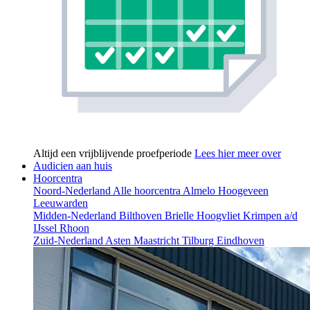
Altijd een vrijblijvende proefperiode
Lees hier meer over
Audicien aan huis
Hoorcentra
Noord-Nederland
Alle hoorcentra
Almelo
Hoogeveen
Leeuwarden
Midden-Nederland
Bilthoven
Brielle
Hoogvliet
Krimpen a/d
IJssel
Rhoon
Zuid-Nederland
Asten
Maastricht
Tilburg
Eindhoven