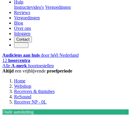
Hulp
Instructievideo's
Vergoedingen
Reviews
Vergoedingen
Blog
Over ons
Inloggen
Contact
Contact
Audiciens aan huis
door héél Nederland
12
hoorcentra
Alle
A-merk
hoortoestellen
Altijd
een vrijblijvende
proefperiode
Home
Webshop
Receivers & thintubes
ReSound
Receiver NP - 0L
Oude aansluiting