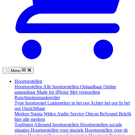
Menu
Hoortoestellen
Hoortoestellen
Alle hoortoestellen
Oplaadbaar
Online
aanpasbaar
Made for iPhone
Met vergoeding
Ruis/tinnitusmaskeerder
Type hoortoestel
Luidspreker in het oor
Achter het oor
In het
oor
Onzichtbaar
Merken
Signia
Widex
Audio Service
Oticon
ReSound
Bekijk
hier alle merken
Toplijsten
Allround hoortoestellen
Hoortoestellen sociale
situaties
Hoortoestellen voor muziek
Hoortoestellen voor de