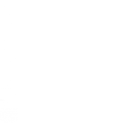
re AI
Audio Service R LI 7
n