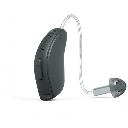
Zoeken
Snel zoeken
Signia hoortoestellen
Signia Pure BCT IX
Signia Silk IX
Widex Allu
Hoortoestelbatterijen
Widex filters
Filters
Domes
Onderhoudsartikele
Signia Active Mini IX - Oplaadbaar
De Signia Active Mini IX is het nieuwste hoortoestel van Signia.
Bekijk