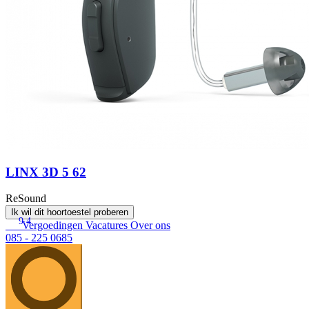
LINX 3D 5 62
ReSound
Ik wil dit hoortoestel proberen
9.4
Vergoedingen
Vacatures
Over ons
085 - 225 0685