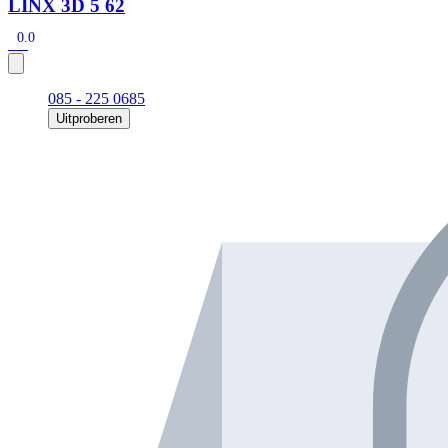
LINX 3D 5 62
0.0
085 - 225 0685
Uitproberen