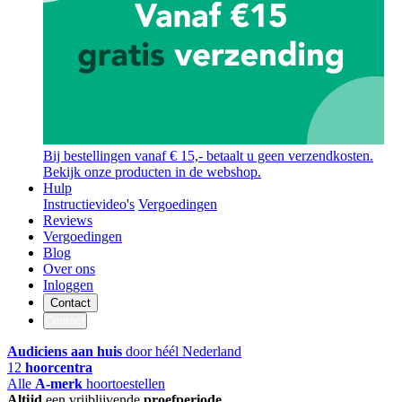
Bij bestellingen vanaf € 15,- betaalt u geen verzendkosten.
Bekijk onze producten in de webshop.
Hulp
Instructievideo's
Vergoedingen
Reviews
Vergoedingen
Blog
Over ons
Inloggen
Contact
Contact
Audiciens aan huis
door héél Nederland
12
hoorcentra
Alle
A-merk
hoortoestellen
Altijd
een vrijblijvende
proefperiode