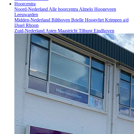
Hoorcentra
Noord-Nederland
Alle hoorcentra
Almelo
Hoogeveen
Leeuwarden
Midden-Nederland
Bilthoven
Brielle
Hoogvliet
Krimpen a/d
IJssel
Rhoon
Zuid-Nederland
Asten
Maastricht
Tilburg
Eindhoven