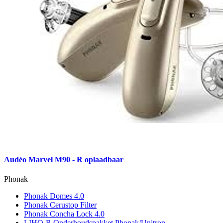
Audéo Marvel M90 - R oplaadbaar
Phonak
Phonak Domes 4.0
Phonak Cerustop Filter
Phonak Concha Lock 4.0
LIHO-R Onderhoudspakket Phonak/Unitron