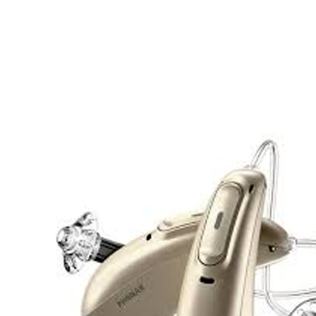
Zoeken
Snel zoeken
Signia hoortoestellen
Signia Pure BCT IX
Signia Silk IX
Widex
Allure AI
Audio Service R LI 7
Hoortoestelbatterijen
Widex filters
Filters
Domes
Onderhoudsartikelen
Signia Active Mini IX - Oplaadbaar
De Signia Active Mini IX is het nieuwste hoortoestel van Signia.
Bekijk