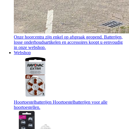
Onze hoorcentra zijn enkel op afspraak geopend. Batterijen,
losse onderhoudsartikelen en accessoires koopt u eenvoudig
in onze webshop.
Webshop
Hoortoestelbatterijen
Hoortoestelbatterijen voor alle
hoortoestellen.