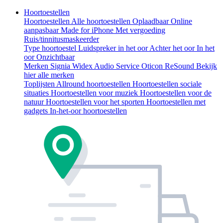
Hoortoestellen
Hoortoestellen
Alle hoortoestellen
Oplaadbaar
Online
aanpasbaar
Made for iPhone
Met vergoeding
Ruis/tinnitusmaskeerder
Type hoortoestel
Luidspreker in het oor
Achter het oor
In het
oor
Onzichtbaar
Merken
Signia
Widex
Audio Service
Oticon
ReSound
Bekijk
hier alle merken
Toplijsten
Allround hoortoestellen
Hoortoestellen sociale
situaties
Hoortoestellen voor muziek
Hoortoestellen voor de
natuur
Hoortoestellen voor het sporten
Hoortoestellen met
gadgets
In-het-oor hoortoestellen