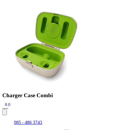
Zoeken
Snel zoeken
Signia hoortoestellen
Signia Pure BCT IX
Signia Silk IX
Widex
Allure AI
Audio Service R LI 7
Hoortoestelbatterijen
Widex filters
Filters
Domes
Onderhoudsartikelen
Signia Active Mini IX - Oplaadbaar
De Signia Active Mini IX is het nieuwste hoortoestel van Signia.
Bekijk
Charger Case Combi
0.0
085 - 486 3743