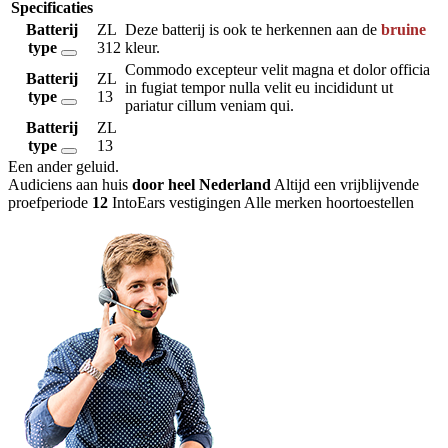
Specificaties
Batterij
ZL
Deze batterij is ook te herkennen aan de
bruine
type
312
kleur.
Commodo excepteur velit magna et dolor officia
Batterij
ZL
in fugiat tempor nulla velit eu incididunt ut
type
13
pariatur cillum veniam qui.
Batterij
ZL
type
13
Een ander geluid
.
Audiciens aan huis
door heel Nederland
Altijd een vrijblijvende
proefperiode
12
IntoEars vestigingen
Alle merken hoortoestellen