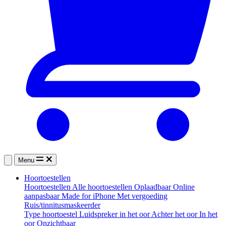
Menu
Hoortoestellen
Hoortoestellen
Alle hoortoestellen
Oplaadbaar
Online
aanpasbaar
Made for iPhone
Met vergoeding
Ruis/tinnitusmaskeerder
Type hoortoestel
Luidspreker in het oor
Achter het oor
In het
oor
Onzichtbaar