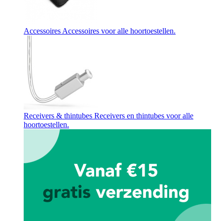
Accessoires
Accessoires voor alle hoortoestellen.
Receivers & thintubes
Receivers en thintubes voor alle
hoortoestellen.