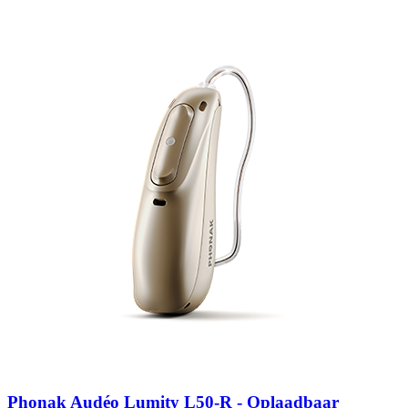
Zoeken
Snel zoeken
Signia hoortoestellen
Signia Pure BCT IX
Signia Silk IX
Widex Allu
Hoortoestelbatterijen
Widex filters
Filters
Domes
Onderhoudsartikele
Signia Active Mini IX - Oplaadbaar
De Signia Active Mini IX is het nieuwste hoortoestel van Signia.
Bekijk
Phonak Audéo Lumity L50-R - Oplaadbaar