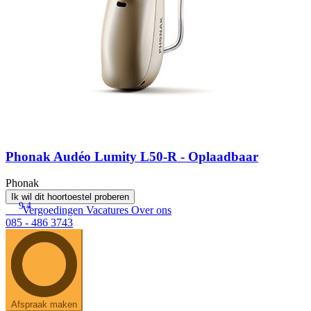
Phonak Audéo Lumity L50-R - Oplaadbaar
Phonak
Ik wil dit hoortoestel proberen
9.4
Vergoedingen
Vacatures
Over ons
085 - 486 3743
Afspraak maken