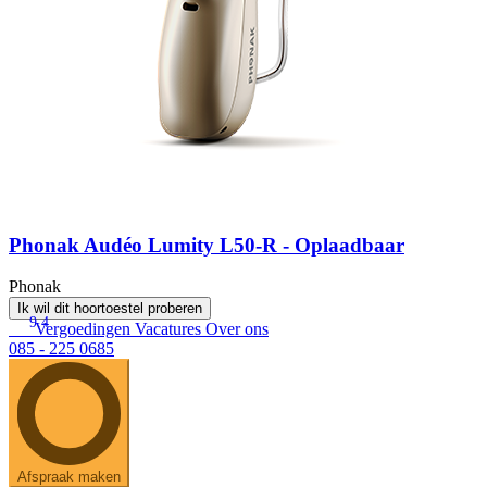
Phonak Audéo Lumity L50-R - Oplaadbaar
Phonak
Ik wil dit hoortoestel proberen
9.4
Vergoedingen
Vacatures
Over ons
085 - 225 0685
Afspraak maken