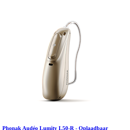
Zoeken
Snel zoeken
Signia hoortoestellen
Signia Pure BCT IX
Signia Silk IX
Widex Allu
Hoortoestelbatterijen
Widex filters
Filters
Domes
Onderhoudsartikele
Signia Active Mini IX - Oplaadbaar
De Signia Active Mini IX is het nieuwste hoortoestel van Signia.
Bekijk
Phonak Audéo Lumity L50-R - Oplaadbaar