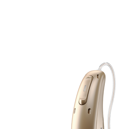
Zoeken
Snel zoeken
Signia hoortoestellen
Signia Pure BCT IX
Signia Silk IX
Widex
Allure AI
Audio Service R LI 7
Hoortoestelbatterijen
Widex filters
Filters
Domes
Onderhoudsartikelen
Signia Active Mini IX - Oplaadbaar
De Signia Active Mini IX is het nieuwste hoortoestel van Signia.
Bekijk