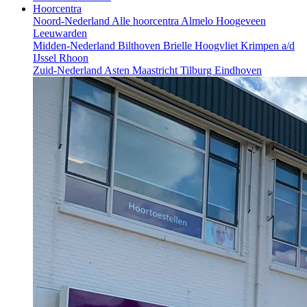
Hoorcentra
Noord-Nederland
Alle hoorcentra
Almelo
Hoogeveen
Leeuwarden
Midden-Nederland
Bilthoven
Brielle
Hoogvliet
Krimpen a/d
IJssel
Rhoon
Zuid-Nederland
Asten
Maastricht
Tilburg
Eindhoven