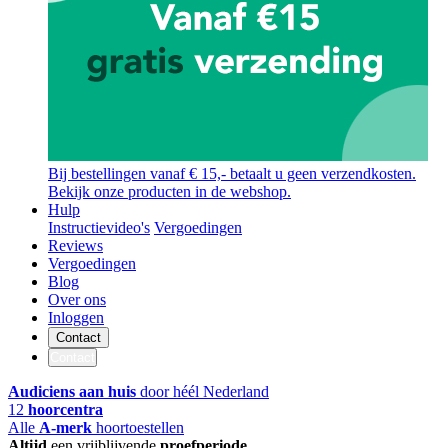
Bij bestellingen vanaf € 15,- betaalt u geen verzendkosten.
Bekijk onze producten in de webshop.
Hulp
Instructievideo's
Vergoedingen
Reviews
Vergoedingen
Blog
Over ons
Inloggen
Contact
Contact
Audiciens aan huis
door héél Nederland
12
hoorcentra
Alle
A-merk
hoortoestellen
Altijd
een vrijblijvende
proefperiode