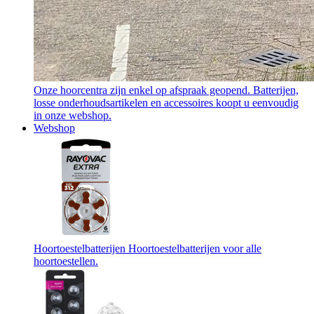
Onze hoorcentra zijn enkel op afspraak geopend. Batterijen,
losse onderhoudsartikelen en accessoires koopt u eenvoudig
in onze webshop.
Webshop
Hoortoestelbatterijen
Hoortoestelbatterijen voor alle
hoortoestellen.