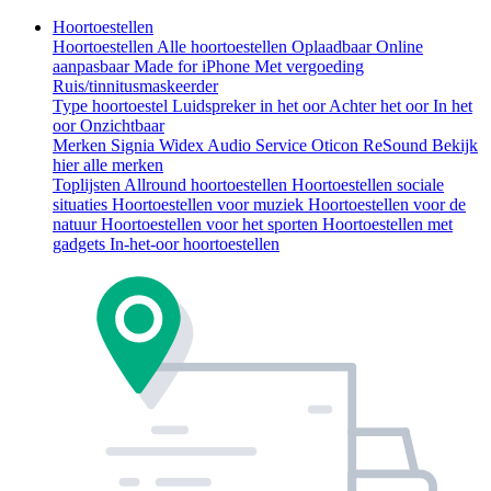
Hoortoestellen
Hoortoestellen
Alle hoortoestellen
Oplaadbaar
Online
aanpasbaar
Made for iPhone
Met vergoeding
Ruis/tinnitusmaskeerder
Type hoortoestel
Luidspreker in het oor
Achter het oor
In het
oor
Onzichtbaar
Merken
Signia
Widex
Audio Service
Oticon
ReSound
Bekijk
hier alle merken
Toplijsten
Allround hoortoestellen
Hoortoestellen sociale
situaties
Hoortoestellen voor muziek
Hoortoestellen voor de
natuur
Hoortoestellen voor het sporten
Hoortoestellen met
gadgets
In-het-oor hoortoestellen