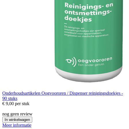
Onderhoudsartikelen
Oogvoororen / Dispenser reinigingsdoekjes -
90 stuks
€ 9,00
per stuk
nog geen review
In winkelwagen
Meer informatie