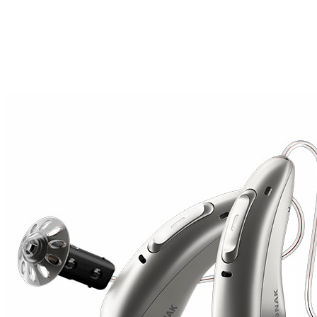
Zoeken
Snel zoeken
Signia hoortoestellen
Signia Pure BCT IX
Signia Silk IX
Widex
Allure AI
Audio Service R LI 7
Hoortoestelbatterijen
Widex filters
Filters
Domes
Onderhoudsartikelen
Signia Active Mini IX - Oplaadbaar
De Signia Active Mini IX is het nieuwste hoortoestel van Signia.
Bekijk