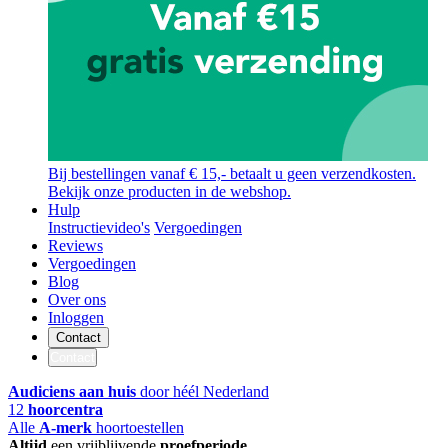
Bij bestellingen vanaf € 15,- betaalt u geen verzendkosten.
Bekijk onze producten in de webshop.
Hulp
Instructievideo's
Vergoedingen
Reviews
Vergoedingen
Blog
Over ons
Inloggen
Contact
Contact
Audiciens aan huis
door héél Nederland
12
hoorcentra
Alle
A-merk
hoortoestellen
Altijd
een vrijblijvende
proefperiode