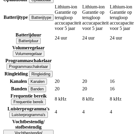
Lithium-ion
Lithium-ion
Lithium-ion
Garantie op
Garantie op
Garantie op
Batterijtype
terugloop
terugloop
terugloop
Batterijtype
accucapaciteit
accucapaciteit
accucapacite
voor 5 jaar
voor 5 jaar
voor 5 jaar
Batterijduur
24 uur
24 uur
24 uur
Batterijduur
Volumeregelaar
Volumeregelaar
Programmaschakelaar
Programmaschakelaar
Ringleiding
Ringleiding
Kanalen
20
20
16
Kanalen
Banden
20
20
16
Banden
Frequentie bereik
8 kHz
8 kHz
8 kHz
Frequentie bereik
Luisterprogramma's
4
4
4
Luisterprogramma's
Vochtbestendig/
stofbestendig
Vochtbestendig/