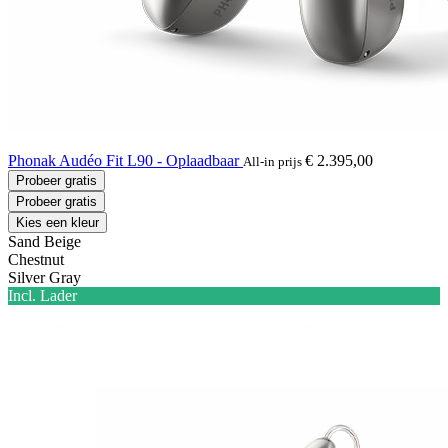
Phonak Audéo Fit L90 - Oplaadbaar
€ 2.395,00
All-in prijs
Probeer gratis
Probeer gratis
Kies een kleur
Sand Beige
Chestnut
Silver Gray
Incl. Lader