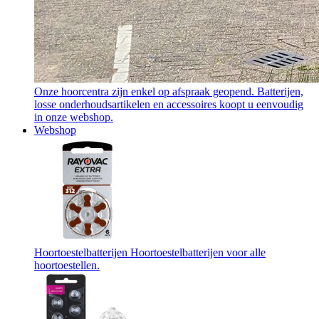
Onze hoorcentra zijn enkel op afspraak geopend. Batterijen,
losse onderhoudsartikelen en accessoires koopt u eenvoudig
in onze webshop.
Webshop
Hoortoestelbatterijen
Hoortoestelbatterijen voor alle
hoortoestellen.