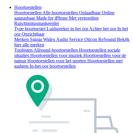
Hoortoestellen
Hoortoestellen
Alle hoortoestellen
Oplaadbaar
Online
aanpasbaar
Made for iPhone
Met vergoeding
Ruis/tinnitusmaskeerder
Type hoortoestel
Luidspreker in het oor
Achter het oor
In het
oor
Onzichtbaar
Merken
Signia
Widex
Audio Service
Oticon
ReSound
Bekijk
hier alle merken
Toplijsten
Allround hoortoestellen
Hoortoestellen sociale
situaties
Hoortoestellen voor muziek
Hoortoestellen voor de
natuur
Hoortoestellen voor het sporten
Hoortoestellen met
gadgets
In-het-oor hoortoestellen