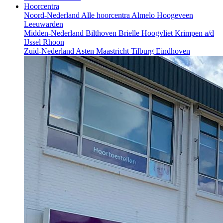
Hoorcentra
Noord-Nederland
Alle hoorcentra
Almelo
Hoogeveen
Leeuwarden
Midden-Nederland
Bilthoven
Brielle
Hoogvliet
Krimpen a/d
IJssel
Rhoon
Zuid-Nederland
Asten
Maastricht
Tilburg
Eindhoven