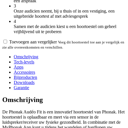
een afspraak
3
Onze audicien neemt, bij u thuis of in een vestiging, een
uitgebreide hoortest af met adviesgesprek
4
Samen met de audicien kiest u een hoortoestel om geheel
vrijblijvend uit te proberen
Toevoegen aan vergelijker
Voeg dit hoortoestel toe aan je vergelijk en
zie alle overeenkomsten en verschillen.
Omschrijving
Tech-levels
Apps
Accessoires
Bijproducten
Downloads
Garantie
Omschrijving
De Phonak Audéo Fit is een innovatief hoortoestel van Phonak. Het
hoortoestel is oplaadbaar en meet via een sensor in de
luidspreker/receiver uw fysieke gezondheid. In combinatie met de
MyPhonak App kunt u tijdens het wandelen of hardlopen uw