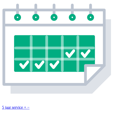
5 jaar service
+
−