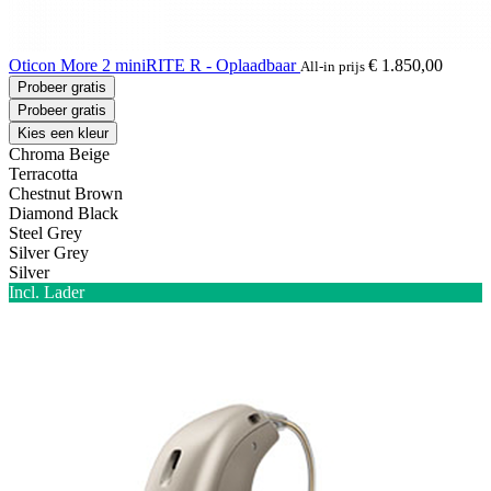
Oticon More 2 miniRITE R - Oplaadbaar
€ 1.850,00
All-in prijs
Probeer gratis
Probeer gratis
Kies een kleur
Chroma Beige
Terracotta
Chestnut Brown
Diamond Black
Steel Grey
Silver Grey
Silver
Incl. Lader