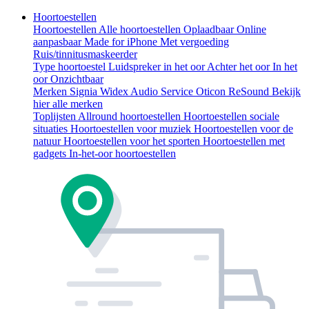
Hoortoestellen
Hoortoestellen
Alle hoortoestellen
Oplaadbaar
Online
aanpasbaar
Made for iPhone
Met vergoeding
Ruis/tinnitusmaskeerder
Type hoortoestel
Luidspreker in het oor
Achter het oor
In het
oor
Onzichtbaar
Merken
Signia
Widex
Audio Service
Oticon
ReSound
Bekijk
hier alle merken
Toplijsten
Allround hoortoestellen
Hoortoestellen sociale
situaties
Hoortoestellen voor muziek
Hoortoestellen voor de
natuur
Hoortoestellen voor het sporten
Hoortoestellen met
gadgets
In-het-oor hoortoestellen