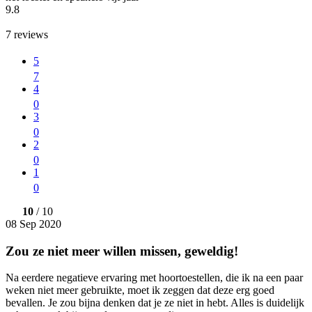
9.8
7
reviews
5
7
4
0
3
0
2
0
1
0
10
/ 10
08 Sep 2020
Zou ze niet meer willen missen, geweldig!
Na eerdere negatieve ervaring met hoortoestellen, die ik na een paar
weken niet meer gebruikte, moet ik zeggen dat deze erg goed
bevallen. Je zou bijna denken dat je ze niet in hebt. Alles is duidelijk