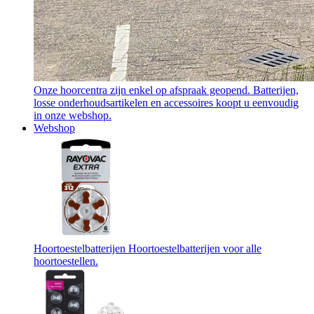
Onze hoorcentra zijn enkel op afspraak geopend. Batterijen,
losse onderhoudsartikelen en accessoires koopt u eenvoudig
in onze webshop.
Webshop
Hoortoestelbatterijen
Hoortoestelbatterijen voor alle
hoortoestellen.