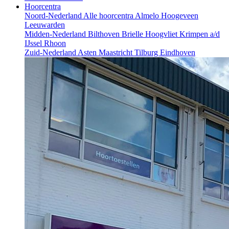
Hoorcentra
Noord-Nederland
Alle hoorcentra
Almelo
Hoogeveen
Leeuwarden
Midden-Nederland
Bilthoven
Brielle
Hoogvliet
Krimpen a/d
IJssel
Rhoon
Zuid-Nederland
Asten
Maastricht
Tilburg
Eindhoven