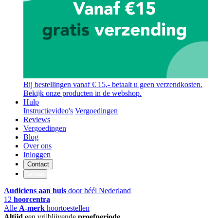
Bij bestellingen vanaf € 15,- betaalt u geen verzendkosten.
Bekijk onze producten in de webshop.
Hulp
Instructievideo's
Vergoedingen
Reviews
Vergoedingen
Blog
Over ons
Inloggen
Contact
Contact
Audiciens aan huis
door héél Nederland
12
hoorcentra
Alle
A-merk
hoortoestellen
Altijd
een vrijblijvende
proefperiode