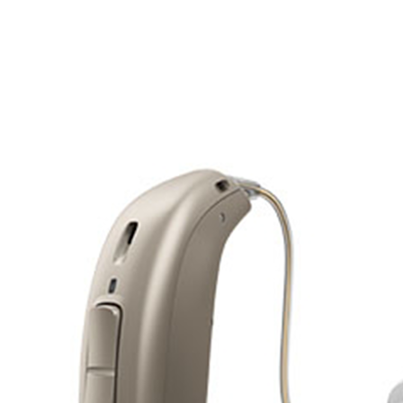
Zoeken
Snel zoeken
Signia hoortoestellen
Signia Pure BCT IX
Signia Silk IX
Widex
Allure AI
Audio Service R LI 7
Hoortoestelbatterijen
Widex filters
Filters
Domes
Onderhoudsartikelen
Signia Active Mini IX - Oplaadbaar
De Signia Active Mini IX is het nieuwste hoortoestel van Signia.
Bekijk