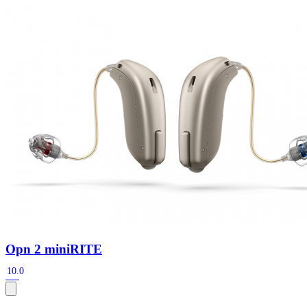
Zoeken
Snel zoeken
Signia hoortoestellen
Signia Pure BCT IX
Signia Silk IX
Widex
Allure AI
Audio Service R LI 7
Hoortoestelbatterijen
Widex filters
Filters
Domes
Onderhoudsartikelen
Signia Active Mini IX - Oplaadbaar
De Signia Active Mini IX is het nieuwste hoortoestel van Signia.
Bekijk
Opn 2 miniRITE
10.0