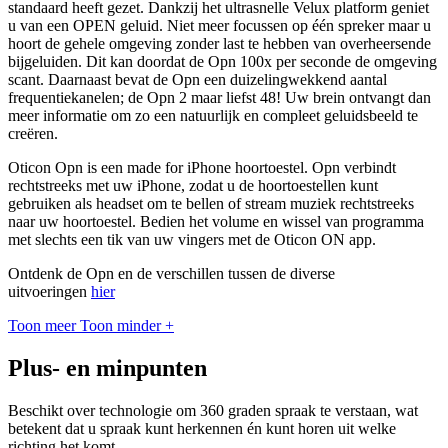
standaard heeft gezet. Dankzij het ultrasnelle Velux platform geniet
u van een OPEN geluid. Niet meer focussen op één spreker maar u
hoort de gehele omgeving zonder last te hebben van overheersende
bijgeluiden. Dit kan doordat de Opn 100x per seconde de omgeving
scant. Daarnaast bevat de Opn een duizelingwekkend aantal
frequentiekanelen; de Opn 2 maar liefst 48! Uw brein ontvangt dan
meer informatie om zo een natuurlijk en compleet geluidsbeeld te
creëren.
Oticon Opn is een made for iPhone hoortoestel. Opn verbindt
rechtstreeks met uw iPhone, zodat u de hoortoestellen kunt
gebruiken als headset om te bellen of stream muziek rechtstreeks
naar uw hoortoestel. Bedien het volume en wissel van programma
met slechts een tik van uw vingers met de Oticon ON app.
Ontdenk de Opn en de verschillen tussen de diverse
uitvoeringen
hier
Toon meer
Toon minder
+
Plus- en minpunten
Beschikt over technologie om 360 graden spraak te verstaan, wat
betekent dat u spraak kunt herkennen én kunt horen uit welke
richting het komt