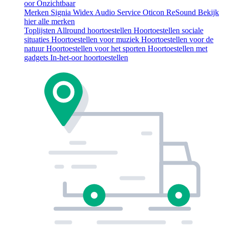
oor
Onzichtbaar
Merken
Signia
Widex
Audio Service
Oticon
ReSound
Bekijk
hier alle merken
Toplijsten
Allround hoortoestellen
Hoortoestellen sociale
situaties
Hoortoestellen voor muziek
Hoortoestellen voor de
natuur
Hoortoestellen voor het sporten
Hoortoestellen met
gadgets
In-het-oor hoortoestellen