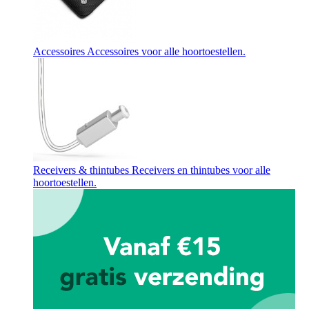
Accessoires
Accessoires voor alle hoortoestellen.
Receivers & thintubes
Receivers en thintubes voor alle
hoortoestellen.