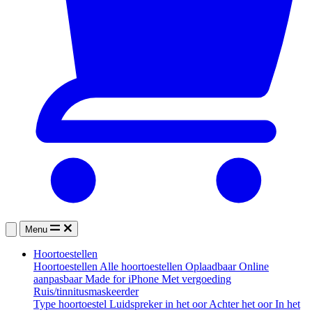
Menu
Hoortoestellen
Hoortoestellen
Alle hoortoestellen
Oplaadbaar
Online
aanpasbaar
Made for iPhone
Met vergoeding
Ruis/tinnitusmaskeerder
Type hoortoestel
Luidspreker in het oor
Achter het oor
In het