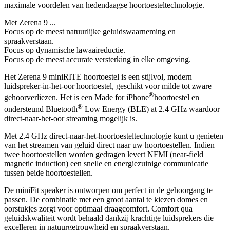
maximale voordelen van hedendaagse hoortoesteltechnologie.
Met Zerena 9 ...
Focus op de meest natuurlijke geluidswaarneming en
spraakverstaan.
Focus op dynamische lawaaireductie.
Focus op de meest accurate versterking in elke omgeving.
Het Zerena 9 miniRITE hoortoestel is een stijlvol, modern
luidspreker-in-het-oor hoortoestel, geschikt voor milde tot zware
®
gehoorverliezen. Het is een Made for iPhone
hoortoestel en
®
ondersteund Bluetooth
Low Energy (BLE) at 2.4 GHz waardoor
direct-naar-het-oor streaming mogelijk is.
Met 2.4 GHz direct-naar-het-hoortoesteltechnologie kunt u genieten
van het streamen van geluid direct naar uw hoortoestellen. Indien
twee hoortoestellen worden gedragen levert NFMI (near-field
magnetic induction) een snelle en energiezuinige communicatie
tussen beide hoortoestellen.
De miniFit speaker is ontworpen om perfect in de gehoorgang te
passen. De combinatie met een groot aantal te kiezen domes en
oorstukjes zorgt voor optimaal draagcomfort. Comfort qua
geluidskwaliteit wordt behaald dankzij krachtige luidsprekers die
excelleren in natuurgetrouwheid en spraakverstaan.