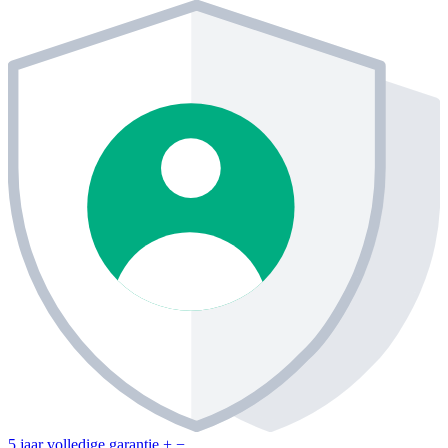
5 jaar volledige garantie
+
−