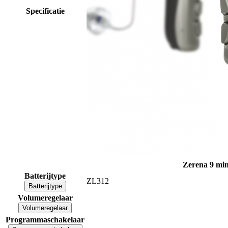
Specificatie
Zerena 9 m
Batterijtype
ZL312
Batterijtype
Volumeregelaar
Volumeregelaar
Programmaschakelaar