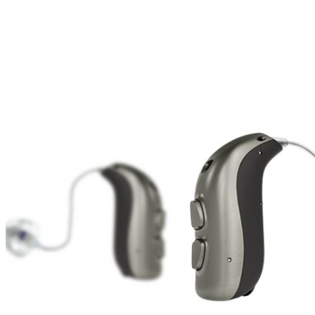
Zoeken
Snel zoeken
Signia hoortoestellen
Signia Pure BCT IX
Signia Silk IX
Widex
Allure AI
Audio Service R LI 7
Hoortoestelbatterijen
Widex filters
Filters
Domes
Onderhoudsartikelen
Signia Active Mini IX - Oplaadbaar
De Signia Active Mini IX is het nieuwste hoortoestel van Signia.
Bekijk