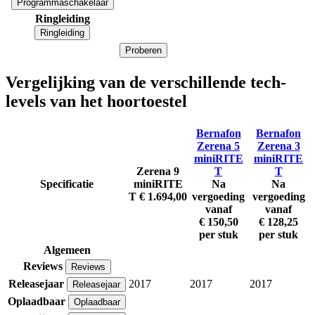
Programmaschakelaar
Ringleiding
Ringleiding
Proberen
Vergelijking van de verschillende tech-
levels van het hoortoestel
Bernafon
Bernafon
Zerena 5
Zerena 3
miniRITE
miniRITE
Zerena 9
T
T
Specificatie
miniRITE
Na
Na
T
€ 1.694,00
vergoeding
vergoeding
vanaf
vanaf
€ 150,50
€ 128,25
per stuk
per stuk
Algemeen
Reviews
Reviews
Releasejaar
2017
2017
2017
Releasejaar
Oplaadbaar
Oplaadbaar