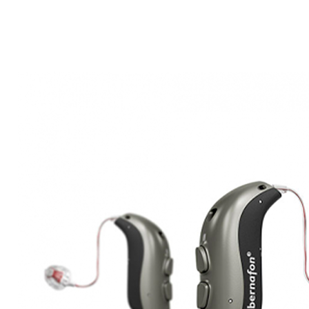
Zoeken
Snel zoeken
Signia hoortoestellen
Signia Pure BCT IX
Signia Silk IX
Widex Allu
Hoortoestelbatterijen
Widex filters
Filters
Domes
Onderhoudsartikele
Signia Active Mini IX - Oplaadbaar
De Signia Active Mini IX is het nieuwste hoortoestel van Signia.
Bekijk