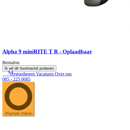
Alpha 9 miniRITE T R - Oplaadbaar
Bernafon
Ik wil dit hoortoestel proberen
9.4
Vergoedingen
Vacatures
Over ons
085 - 225 0685
Afspraak maken