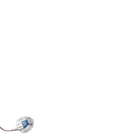
re AI
Audio Service R LI 7
n