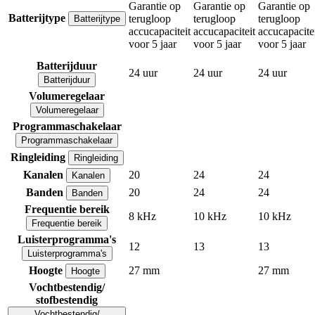
Garantie op
Garantie op
Garantie op
Batterijtype
terugloop
terugloop
terugloop
Batterijtype
accucapaciteit
accucapaciteit
accucapacite
voor 5 jaar
voor 5 jaar
voor 5 jaar
Batterijduur
24 uur
24 uur
24 uur
Batterijduur
Volumeregelaar
Volumeregelaar
Programmaschakelaar
Programmaschakelaar
Ringleiding
Ringleiding
Kanalen
20
24
24
Kanalen
Banden
20
24
24
Banden
Frequentie bereik
8 kHz
10 kHz
10 kHz
Frequentie bereik
Luisterprogramma's
12
13
13
Luisterprogramma's
Hoogte
27 mm
27 mm
Hoogte
Vochtbestendig/
stofbestendig
Vochtbestendig/