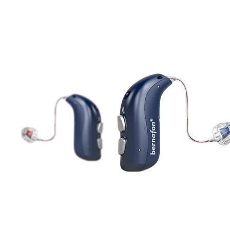
Zoeken
Snel zoeken
Signia hoortoestellen
Signia Pure BCT IX
Signia Silk IX
Widex
Allure AI
Audio Service R LI 7
Hoortoestelbatterijen
Widex filters
Filters
Domes
Onderhoudsartikelen
Signia Active Mini IX - Oplaadbaar
De Signia Active Mini IX is het nieuwste hoortoestel van Signia.
Bekijk