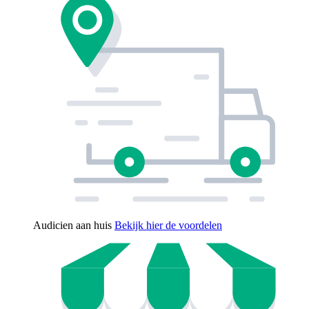
Audicien aan huis
Bekijk hier de voordelen