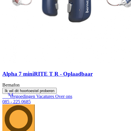
Alpha 7 miniRITE T R - Oplaadbaar
Bernafon
Ik wil dit hoortoestel proberen
9.4
Vergoedingen
Vacatures
Over ons
085 - 225 0685