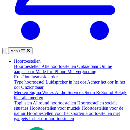
Menu
Hoortoestellen
Hoortoestellen
Alle hoortoestellen
Oplaadbaar
Online
aanpasbaar
Made for iPhone
Met vergoeding
Ruis/tinnitusmaskeerder
Type hoortoestel
Luidspreker in het oor
Achter het oor
In het
oor
Onzichtbaar
Merken
Signia
Widex
Audio Service
Oticon
ReSound
Bekijk
hier alle merken
Toplijsten
Allround hoortoestellen
Hoortoestellen sociale
situaties
Hoortoestellen voor muziek
Hoortoestellen voor de
natuur
Hoortoestellen voor het sporten
Hoortoestellen met
gadgets
In-het-oor hoortoestellen