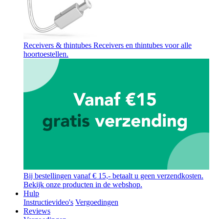
Receivers & thintubes
Receivers en thintubes voor alle
hoortoestellen.
Bij bestellingen vanaf € 15,- betaalt u geen verzendkosten.
Bekijk onze producten in de webshop.
Hulp
Instructievideo's
Vergoedingen
Reviews