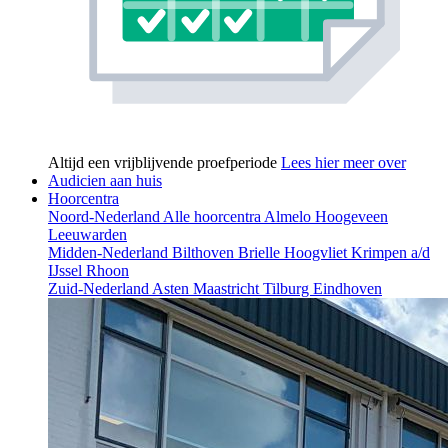
Altijd een vrijblijvende proefperiode
Lees hier meer over
Audicien aan huis
Hoorcentra
Noord-Nederland
Alle hoorcentra
Almelo
Hoogeveen
Leeuwarden
Midden-Nederland
Bilthoven
Brielle
Hoogvliet
Krimpen a/d
IJssel
Rhoon
Zuid-Nederland
Asten
Maastricht
Tilburg
Eindhoven