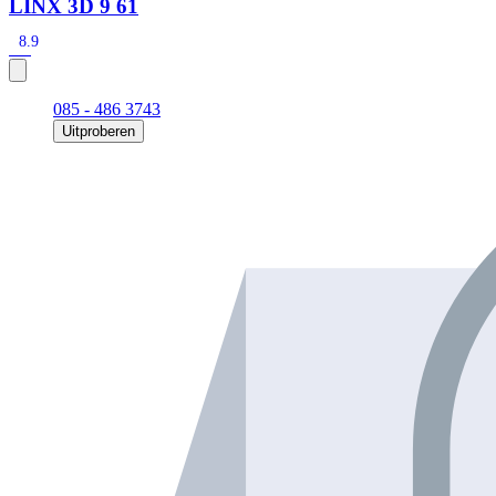
LINX 3D 9 61
8.9
085 - 486 3743
Uitproberen