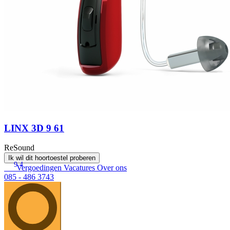
LINX 3D 9 61
ReSound
Ik wil dit hoortoestel proberen
9.4
Vergoedingen
Vacatures
Over ons
085 - 486 3743