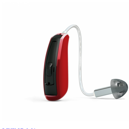
Zoeken
Snel zoeken
Signia hoortoestellen
Signia Pure BCT IX
Signia Silk IX
Widex Allu
Hoortoestelbatterijen
Widex filters
Filters
Domes
Onderhoudsartikele
Signia Active Mini IX - Oplaadbaar
De Signia Active Mini IX is het nieuwste hoortoestel van Signia.
Bekijk