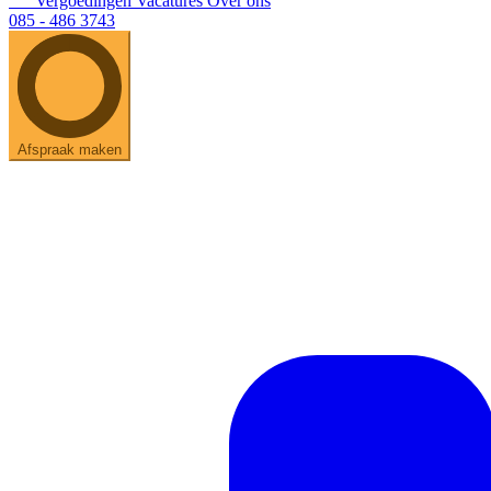
Vergoedingen
Vacatures
Over ons
085 - 486 3743
Afspraak maken