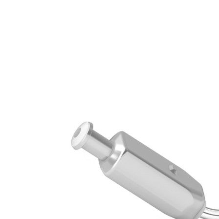
Zoeken
Snel zoeken
Signia hoortoestellen
Signia Pure BCT IX
Signia Silk IX
Widex Allu
Hoortoestelbatterijen
Widex filters
Filters
Domes
Onderhoudsartikele
Signia Active Mini IX - Oplaadbaar
De Signia Active Mini IX is het nieuwste hoortoestel van Signia.
Bekijk