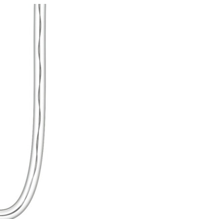
re AI
Audio Service R LI 7
n