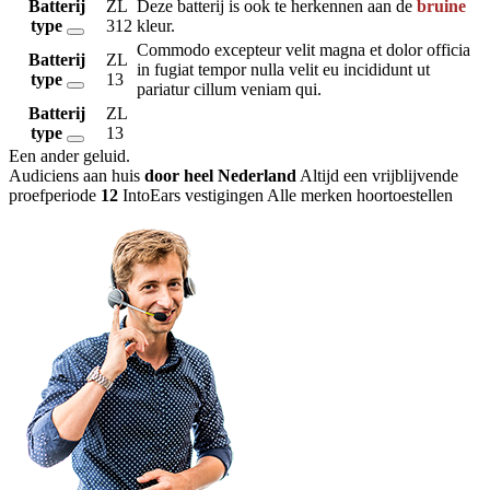
Batterij
ZL
Deze batterij is ook te herkennen aan de
bruine
type
312
kleur.
Commodo excepteur velit magna et dolor officia
Batterij
ZL
in fugiat tempor nulla velit eu incididunt ut
type
13
pariatur cillum veniam qui.
Batterij
ZL
type
13
Een ander geluid
.
Audiciens aan huis
door heel Nederland
Altijd een vrijblijvende
proefperiode
12
IntoEars vestigingen
Alle merken hoortoestellen