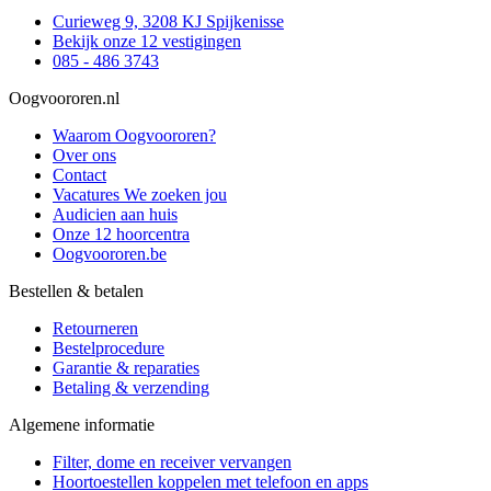
Curieweg 9, 3208 KJ Spijkenisse
Bekijk onze 12 vestigingen
085 - 486 3743
Oogvoororen.nl
Waarom Oogvoororen?
Over ons
Contact
Vacatures
We zoeken jou
Audicien aan huis
Onze 12 hoorcentra
Oogvoororen.be
Bestellen & betalen
Retourneren
Bestelprocedure
Garantie & reparaties
Betaling & verzending
Algemene informatie
Filter, dome en receiver vervangen
Hoortoestellen koppelen met telefoon en apps