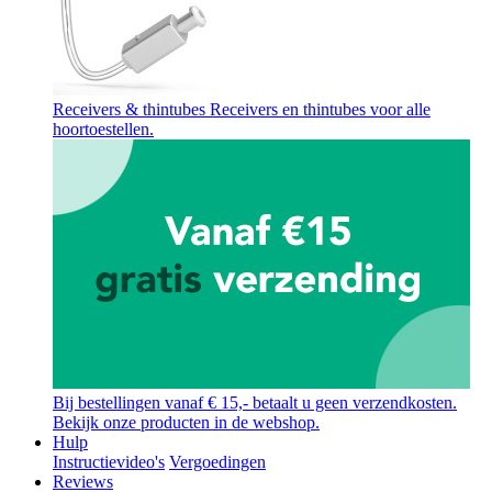
Receivers & thintubes
Receivers en thintubes voor alle
hoortoestellen.
Bij bestellingen vanaf € 15,- betaalt u geen verzendkosten.
Bekijk onze producten in de webshop.
Hulp
Instructievideo's
Vergoedingen
Reviews