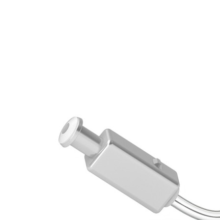
Zoeken
Snel zoeken
Signia hoortoestellen
Signia Pure BCT IX
Signia Silk IX
Widex
Allure AI
Audio Service R LI 7
Hoortoestelbatterijen
Widex filters
Filters
Domes
Onderhoudsartikelen
Signia Active Mini IX - Oplaadbaar
De Signia Active Mini IX is het nieuwste hoortoestel van Signia.
Bekijk