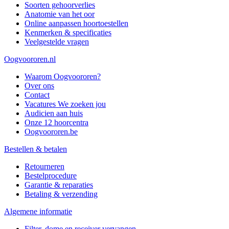
Soorten gehoorverlies
Anatomie van het oor
Online aanpassen hoortoestellen
Kenmerken & specificaties
Veelgestelde vragen
Oogvoororen.nl
Waarom Oogvoororen?
Over ons
Contact
Vacatures
We zoeken jou
Audicien aan huis
Onze 12 hoorcentra
Oogvoororen.be
Bestellen & betalen
Retourneren
Bestelprocedure
Garantie & reparaties
Betaling & verzending
Algemene informatie
Filter, dome en receiver vervangen