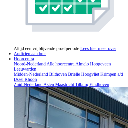
Altijd een vrijblijvende proefperiode
Lees hier meer over
Audicien aan huis
Hoorcentra
Noord-Nederland
Alle hoorcentra
Almelo
Hoogeveen
Leeuwarden
Midden-Nederland
Bilthoven
Brielle
Hoogvliet
Krimpen a/d
IJssel
Rhoon
Zuid-Nederland
Asten
Maastricht
Tilburg
Eindhoven