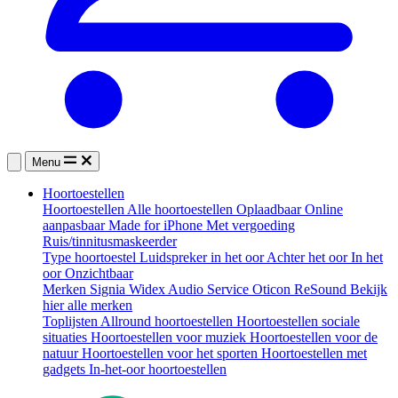
Menu
Hoortoestellen
Hoortoestellen
Alle hoortoestellen
Oplaadbaar
Online
aanpasbaar
Made for iPhone
Met vergoeding
Ruis/tinnitusmaskeerder
Type hoortoestel
Luidspreker in het oor
Achter het oor
In het
oor
Onzichtbaar
Merken
Signia
Widex
Audio Service
Oticon
ReSound
Bekijk
hier alle merken
Toplijsten
Allround hoortoestellen
Hoortoestellen sociale
situaties
Hoortoestellen voor muziek
Hoortoestellen voor de
natuur
Hoortoestellen voor het sporten
Hoortoestellen met
gadgets
In-het-oor hoortoestellen