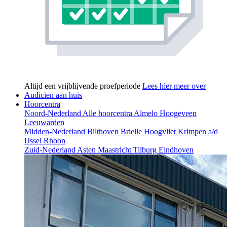
Altijd een vrijblijvende proefperiode
Lees hier meer over
Audicien aan huis
Hoorcentra
Noord-Nederland
Alle hoorcentra
Almelo
Hoogeveen
Leeuwarden
Midden-Nederland
Bilthoven
Brielle
Hoogvliet
Krimpen a/d
IJssel
Rhoon
Zuid-Nederland
Asten
Maastricht
Tilburg
Eindhoven