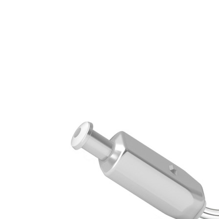
Zoeken
Snel zoeken
Signia hoortoestellen
Signia Pure BCT IX
Signia Silk IX
Widex
Allure AI
Audio Service R LI 7
Hoortoestelbatterijen
Widex filters
Filters
Domes
Onderhoudsartikelen
Signia Active Mini IX - Oplaadbaar
De Signia Active Mini IX is het nieuwste hoortoestel van Signia.
Bekijk