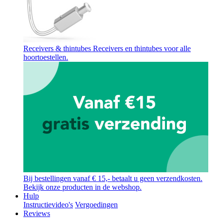
Receivers & thintubes
Receivers en thintubes voor alle
hoortoestellen.
Bij bestellingen vanaf € 15,- betaalt u geen verzendkosten.
Bekijk onze producten in de webshop.
Hulp
Instructievideo's
Vergoedingen
Reviews