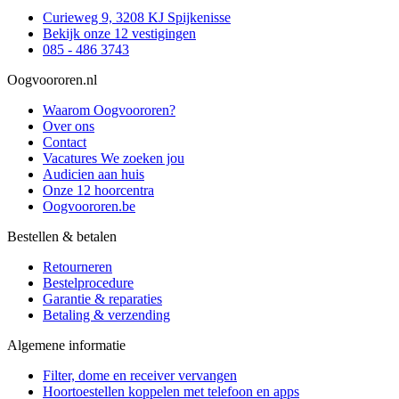
Curieweg 9, 3208 KJ Spijkenisse
Bekijk onze 12 vestigingen
085 - 486 3743
Oogvoororen.nl
Waarom Oogvoororen?
Over ons
Contact
Vacatures
We zoeken jou
Audicien aan huis
Onze 12 hoorcentra
Oogvoororen.be
Bestellen & betalen
Retourneren
Bestelprocedure
Garantie & reparaties
Betaling & verzending
Algemene informatie
Filter, dome en receiver vervangen
Hoortoestellen koppelen met telefoon en apps