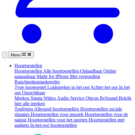
Menu
Hoortoestellen
Hoortoestellen
Alle hoortoestellen
Oplaadbaar
Online
aanpasbaar
Made for iPhone
Met vergoeding
Ruis/tinnitusmaskeerder
Type hoortoestel
Luidspreker in het oor
Achter het oor
In het
oor
Onzichtbaar
Merken
Signia
Widex
Audio Service
Oticon
ReSound
Bekijk
hier alle merken
Toplijsten
Allround hoortoestellen
Hoortoestellen sociale
situaties
Hoortoestellen voor muziek
Hoortoestellen voor de
natuur
Hoortoestellen voor het sporten
Hoortoestellen met
gadgets
In-het-oor hoortoestellen