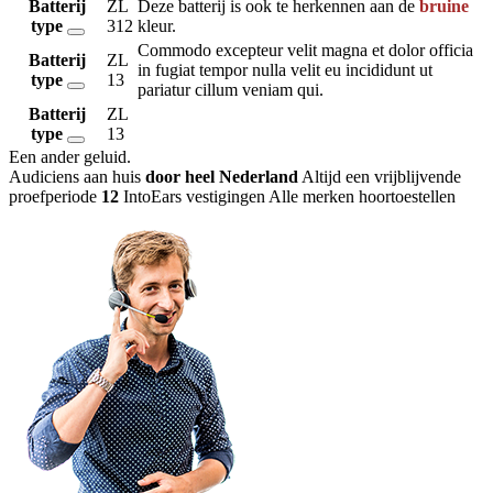
Batterij
ZL
Deze batterij is ook te herkennen aan de
bruine
type
312
kleur.
Commodo excepteur velit magna et dolor officia
Batterij
ZL
in fugiat tempor nulla velit eu incididunt ut
type
13
pariatur cillum veniam qui.
Batterij
ZL
type
13
Een ander geluid
.
Audiciens aan huis
door heel Nederland
Altijd een vrijblijvende
proefperiode
12
IntoEars vestigingen
Alle merken hoortoestellen