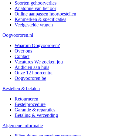
Soorten gehoorverlies
Anatomie van het oor
Online aanpassen hoortoestellen
Kenmerken & specificaties
Veelgestelde vragen
Oogvoororen.nl
Waarom Oogvoororen?
Over ons
Contact
Vacatures
We zoeken jou
Audicien aan huis
Onze 12 hoorcentra
Oogvoororen.be
Bestellen & betalen
Retourneren
Bestelprocedure
Garantie & reparaties
Betaling & verzending
Algemene informatie
Filter, dome en receiver vervangen