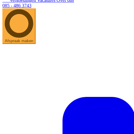
Vergoedingen
Vacatures
Over ons
085 - 486 3743
Afspraak maken