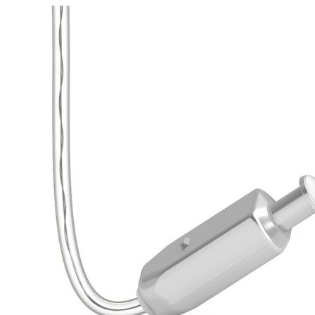
Zoeken
Snel zoeken
Signia hoortoestellen
Signia Pure BCT IX
Signia Silk IX
Widex Allu
Hoortoestelbatterijen
Widex filters
Filters
Domes
Onderhoudsartikele
Signia Active Mini IX - Oplaadbaar
De Signia Active Mini IX is het nieuwste hoortoestel van Signia.
Bekijk