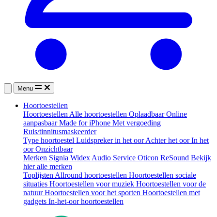
Menu
Hoortoestellen
Hoortoestellen
Alle hoortoestellen
Oplaadbaar
Online
aanpasbaar
Made for iPhone
Met vergoeding
Ruis/tinnitusmaskeerder
Type hoortoestel
Luidspreker in het oor
Achter het oor
In het
oor
Onzichtbaar
Merken
Signia
Widex
Audio Service
Oticon
ReSound
Bekijk
hier alle merken
Toplijsten
Allround hoortoestellen
Hoortoestellen sociale
situaties
Hoortoestellen voor muziek
Hoortoestellen voor de
natuur
Hoortoestellen voor het sporten
Hoortoestellen met
gadgets
In-het-oor hoortoestellen