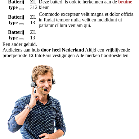
Batterij
ZL
Deze batterij is ook te herkennen aan de
bruine
type
312
kleur.
Commodo excepteur velit magna et dolor officia
Batterij
ZL
in fugiat tempor nulla velit eu incididunt ut
type
13
pariatur cillum veniam qui.
Batterij
ZL
type
13
Een ander geluid
.
Audiciens aan huis
door heel Nederland
Altijd een vrijblijvende
proefperiode
12
IntoEars vestigingen
Alle merken hoortoestellen