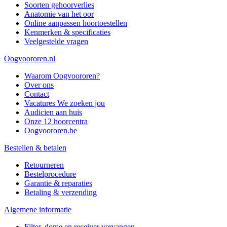
Soorten gehoorverlies
Anatomie van het oor
Online aanpassen hoortoestellen
Kenmerken & specificaties
Veelgestelde vragen
Oogvoororen.nl
Waarom Oogvoororen?
Over ons
Contact
Vacatures
We zoeken jou
Audicien aan huis
Onze 12 hoorcentra
Oogvoororen.be
Bestellen & betalen
Retourneren
Bestelprocedure
Garantie & reparaties
Betaling & verzending
Algemene informatie
Filter, dome en receiver vervangen