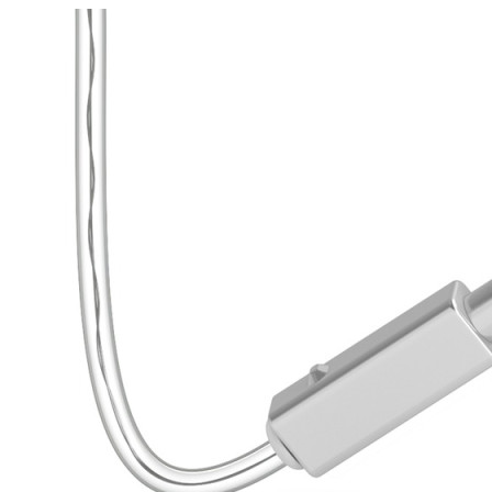
Zoeken
Snel zoeken
Signia hoortoestellen
Signia Pure BCT IX
Signia Silk IX
Widex
Allure AI
Audio Service R LI 7
Hoortoestelbatterijen
Widex filters
Filters
Domes
Onderhoudsartikelen
Signia Active Mini IX - Oplaadbaar
De Signia Active Mini IX is het nieuwste hoortoestel van Signia.
Bekijk