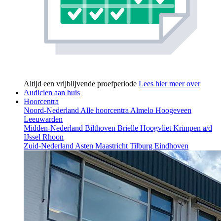
Altijd een vrijblijvende proefperiode
Lees hier meer over
Audicien aan huis
Hoorcentra
Noord-Nederland
Alle hoorcentra
Almelo
Hoogeveen
Leeuwarden
Midden-Nederland
Bilthoven
Brielle
Hoogvliet
Krimpen a/d
IJssel
Rhoon
Zuid-Nederland
Asten
Maastricht
Tilburg
Eindhoven