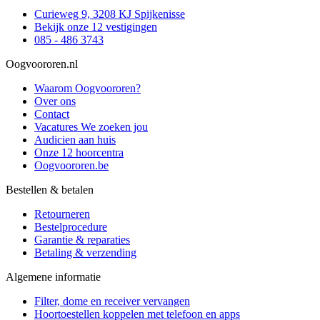
Curieweg 9, 3208 KJ Spijkenisse
Bekijk onze 12 vestigingen
085 - 486 3743
Oogvoororen.nl
Waarom Oogvoororen?
Over ons
Contact
Vacatures
We zoeken jou
Audicien aan huis
Onze 12 hoorcentra
Oogvoororen.be
Bestellen & betalen
Retourneren
Bestelprocedure
Garantie & reparaties
Betaling & verzending
Algemene informatie
Filter, dome en receiver vervangen
Hoortoestellen koppelen met telefoon en apps