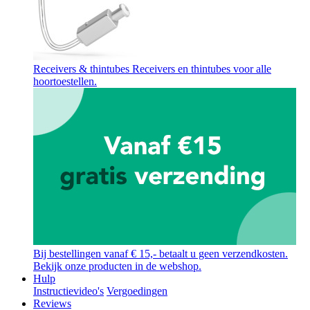
Receivers & thintubes
Receivers en thintubes voor alle
hoortoestellen.
Bij bestellingen vanaf € 15,- betaalt u geen verzendkosten.
Bekijk onze producten in de webshop.
Hulp
Instructievideo's
Vergoedingen
Reviews