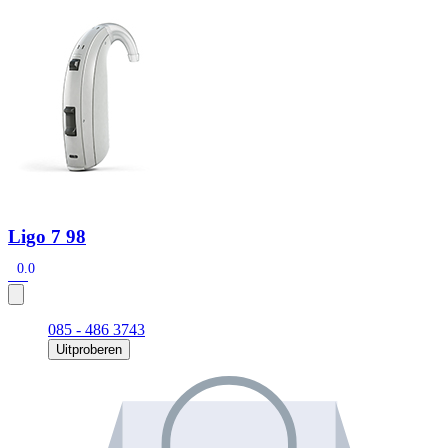
Zoeken
Snel zoeken
Signia hoortoestellen
Signia Pure BCT IX
Signia Silk IX
Widex
Allure AI
Audio Service R LI 7
Hoortoestelbatterijen
Widex filters
Filters
Domes
Onderhoudsartikelen
Signia Active Mini IX - Oplaadbaar
De Signia Active Mini IX is het nieuwste hoortoestel van Signia.
Ligo 7 98
Bekijk
0.0
085 - 486 3743
Uitproberen