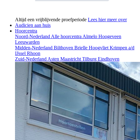
Altijd een vrijblijvende proefperiode
Lees hier meer over
Audicien aan huis
Hoorcentra
Noord-Nederland
Alle hoorcentra
Almelo
Hoogeveen
Leeuwarden
Midden-Nederland
Bilthoven
Brielle
Hoogvliet
Krimpen a/d
IJssel
Rhoon
Zuid-Nederland
Asten
Maastricht
Tilburg
Eindhoven