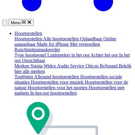
Menu
Hoortoestellen
Hoortoestellen
Alle hoortoestellen
Oplaadbaar
Online
aanpasbaar
Made for iPhone
Met vergoeding
Ruis/tinnitusmaskeerder
Type hoortoestel
Luidspreker in het oor
Achter het oor
In het
oor
Onzichtbaar
Merken
Signia
Widex
Audio Service
Oticon
ReSound
Bekijk
hier alle merken
Toplijsten
Allround hoortoestellen
Hoortoestellen sociale
situaties
Hoortoestellen voor muziek
Hoortoestellen voor de
natuur
Hoortoestellen voor het sporten
Hoortoestellen met
gadgets
In-het-oor hoortoestellen