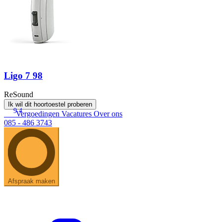
Ligo 7 98
ReSound
Ik wil dit hoortoestel proberen
9.4
Vergoedingen
Vacatures
Over ons
085 - 486 3743
Afspraak maken