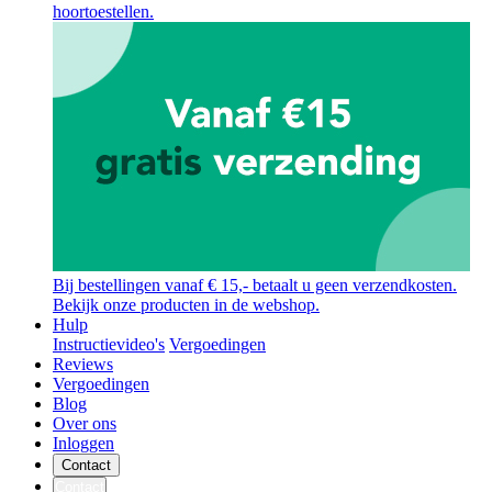
hoortoestellen.
Bij bestellingen vanaf € 15,- betaalt u geen verzendkosten.
Bekijk onze producten in de webshop.
Hulp
Instructievideo's
Vergoedingen
Reviews
Vergoedingen
Blog
Over ons
Inloggen
Contact
Contact