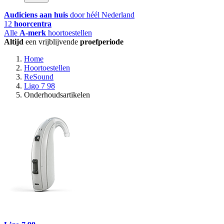
Audiciens aan huis
door héél Nederland
12
hoorcentra
Alle
A-merk
hoortoestellen
Altijd
een vrijblijvende
proefperiode
Home
Hoortoestellen
ReSound
Ligo 7 98
Onderhoudsartikelen