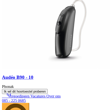
Audéo B90 - 10
Phonak
Ik wil dit hoortoestel proberen
9.4
Vergoedingen
Vacatures
Over ons
085 - 225 0685