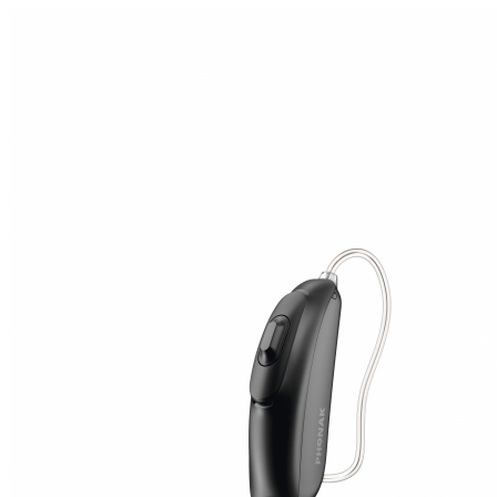
Zoeken
Snel zoeken
Signia hoortoestellen
Signia Pure BCT IX
Signia Silk IX
Widex
Allure AI
Audio Service R LI 7
Hoortoestelbatterijen
Widex filters
Filters
Domes
Onderhoudsartikelen
Signia Active Mini IX - Oplaadbaar
De Signia Active Mini IX is het nieuwste hoortoestel van Signia.
Bekijk