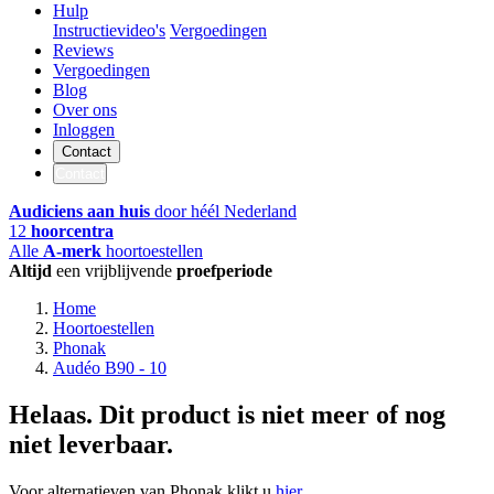
Hulp
Instructievideo's
Vergoedingen
Reviews
Vergoedingen
Blog
Over ons
Inloggen
Contact
Contact
Audiciens aan huis
door héél Nederland
12
hoorcentra
Alle
A-merk
hoortoestellen
Altijd
een vrijblijvende
proefperiode
Home
Hoortoestellen
Phonak
Audéo B90 - 10
Helaas. Dit product is niet meer of nog
niet leverbaar.
Voor alternatieven van Phonak klikt u
hier
.