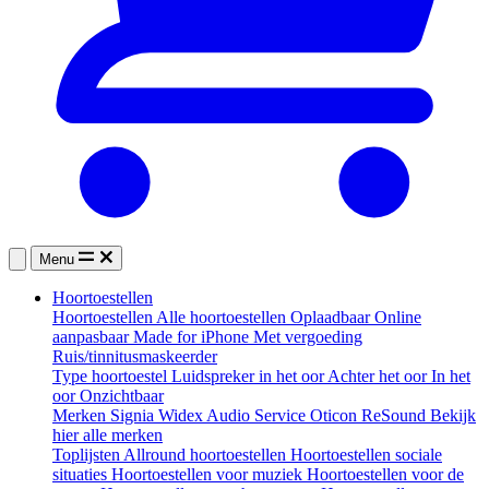
Menu
Hoortoestellen
Hoortoestellen
Alle hoortoestellen
Oplaadbaar
Online
aanpasbaar
Made for iPhone
Met vergoeding
Ruis/tinnitusmaskeerder
Type hoortoestel
Luidspreker in het oor
Achter het oor
In het
oor
Onzichtbaar
Merken
Signia
Widex
Audio Service
Oticon
ReSound
Bekijk
hier alle merken
Toplijsten
Allround hoortoestellen
Hoortoestellen sociale
situaties
Hoortoestellen voor muziek
Hoortoestellen voor de