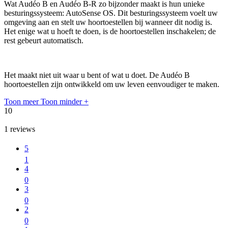
Wat Audéo B en Audéo B-R zo bijzonder maakt is hun unieke
besturingssysteem: AutoSense OS. Dit besturingssysteem voelt uw
omgeving aan en stelt uw hoortoestellen bij wanneer dit nodig is.
Het enige wat u hoeft te doen, is de hoortoestellen inschakelen; de
rest gebeurt automatisch.
Het maakt niet uit waar u bent of wat u doet. De Audéo B
hoortoestellen zijn ontwikkeld om uw leven eenvoudiger te maken.
Toon meer
Toon minder
+
10
1
reviews
5
1
4
0
3
0
2
0