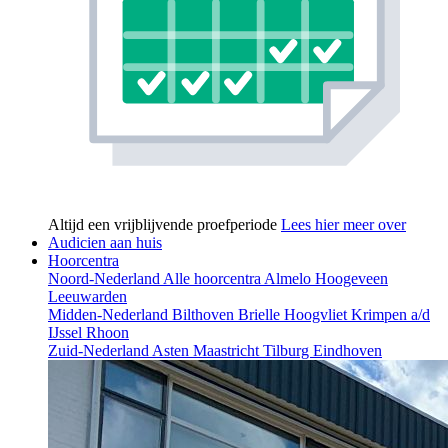
Altijd een vrijblijvende proefperiode
Lees hier meer over
Audicien aan huis
Hoorcentra
Noord-Nederland
Alle hoorcentra
Almelo
Hoogeveen
Leeuwarden
Midden-Nederland
Bilthoven
Brielle
Hoogvliet
Krimpen a/d
IJssel
Rhoon
Zuid-Nederland
Asten
Maastricht
Tilburg
Eindhoven